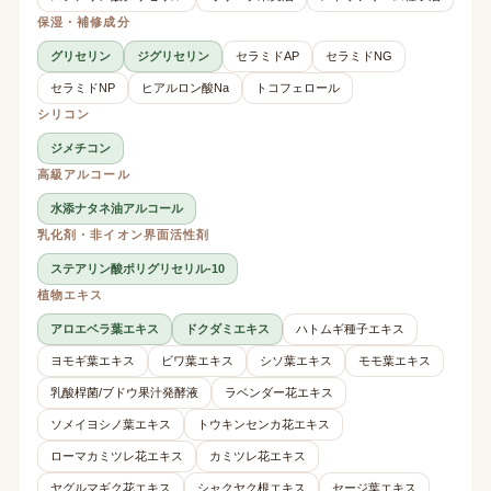
保湿・補修成分
グリセリン
ジグリセリン
セラミドAP
セラミドNG
セラミドNP
ヒアルロン酸Na
トコフェロール
シリコン
ジメチコン
高級アルコール
水添ナタネ油アルコール
乳化剤・非イオン界面活性剤
ステアリン酸ポリグリセリル-10
植物エキス
アロエベラ葉エキス
ドクダミエキス
ハトムギ種子エキス
ヨモギ葉エキス
ビワ葉エキス
シソ葉エキス
モモ葉エキス
乳酸桿菌/ブドウ果汁発酵液
ラベンダー花エキス
ソメイヨシノ葉エキス
トウキンセンカ花エキス
ローマカミツレ花エキス
カミツレ花エキス
ヤグルマギク花エキス
シャクヤク根エキス
セージ葉エキス