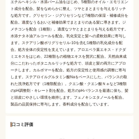
エチルヘキシル・水添パーム油をはじめ、5種類のオイル・エモリエン
ト成分を配合。髪をなめらかに整え、ツヤとまとまりを与えるリッチ
な処方です。グリセリン・ジグリセリンなど7種類の保湿・補修成分を
配合。適度なうるおいと補修効果でまとまりのある髪に導きます。ジ
メチコンを配合（1種類）。適度なツヤとまとまりを与える処方です。
水添ナタネ油アルコールを配合。乳化安定と髪への柔軟効果に寄与し
ます。ステアリン酸ポリグリセリル-10を含む1種類の乳化成分を配
合。処方全体の安定性を支えています。アロエベラ葉エキス・ドクダ
ミエキスをはじめ、22種類もの植物エキスを贅沢に配合。天然由来成
分にこだわったボタニカルリッチな処方で、頭皮と髪の両方にアプロ
ーチします。カルボマーを配合。処方の安定性と使用感の調整に寄与
します。ステアロイルグルタミン酸Naをベースにした、バランスの取
れた洗浄処方です（1種類配合）。クエン酸・クエン酸Ｎａなど3種類
のpH調整剤・キレート剤を配合。処方のpHバランスを最適に保ち、髪
と頭皮にやさしい環境を維持します。フェノキシエタノールを配合。
製品の品質保持に寄与します。香料成分を配合しています。
口コミ評価