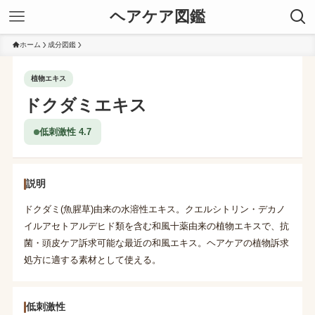
ヘアケア図鑑
ホーム
成分図鑑
植物エキス
ドクダミエキス
低刺激性 4.7
説明
ドクダミ(魚腥草)由来の水溶性エキス。クエルシトリン・デカノ
イルアセトアルデヒド類を含む和風十薬由来の植物エキスで、抗
菌・頭皮ケア訴求可能な最近の和風エキス。ヘアケアの植物訴求
処方に適する素材として使える。
低刺激性