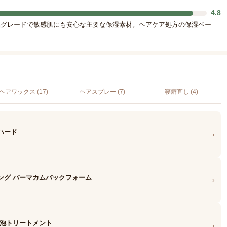
4.8
品グレードで敏感肌にも安心な主要な保湿素材。ヘアケア処方の保湿ベー
ヘアワックス (17)
ヘアスプレー (7)
寝癖直し (4)
ハード
›
ング パーマカムバックフォーム
›
の泡トリートメント
›