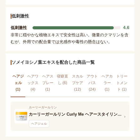
低刺激性
4.6
低刺激性
非常に穏やかな植物エキスで安全性は高い。微量のクマリンを含
むが、外用での配合量では光感作や毒性の懸念はない。
ソメイヨシノ葉エキスを配合した商品一覧
ヘアジ
ヘアワ
ヘアス
寝癖直
スカル
アウト
ヘアカ
トリー
ェル
ックス
プレー
し (6)
プケア
バス
ラー
トメン
(1)
(4)
(1)
(12)
(24)
(1)
ト (1)
カーリーガールリン
カーリーガールリン Curly Me ヘアースタイリングジェル(ユズ)
›
ヘアジェル