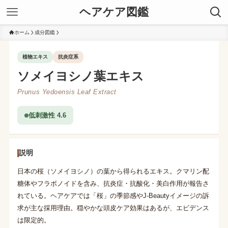
ヘアケア図鑑
ホーム
成分図鑑
植物エキス
抗炎症系
ソメイヨシノ葉エキス
Prunus Yedoensis Leaf Extract
低刺激性 4.6
説明
日本の桜（ソメイヨシノ）の葉から得られるエキス。クマリン配
糖体やフラボノイドを含み、抗炎症・抗酸化・美白作用が報告さ
れている。ヘアケアでは「桜」の季節感やJ-Beautyイメージの訴
求が主な採用理由。穏やかな頭皮ケア効果はあるが、エビデンス
は限定的。