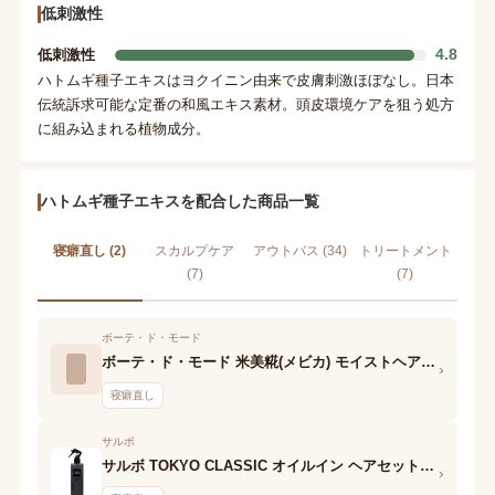
低刺激性
4.8
低刺激性
ハトムギ種子エキスはヨクイニン由来で皮膚刺激ほぼなし。日本
伝統訴求可能な定番の和風エキス素材。頭皮環境ケアを狙う処方
に組み込まれる植物成分。
ハトムギ種子エキスを配合した商品一覧
寝癖直し (2)
スカルプケア
アウトバス (34)
トリートメント
(7)
(7)
ボーテ・ド・モード
ボーテ・ド・モード 米美糀(メビカ) モイストヘアミルクミスト
›
寝癖直し
サルボ
サルボ TOKYO CLASSIC オイルイン ヘアセットアップウォーター
›