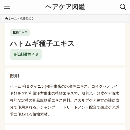
ヘアケア図鑑
ホーム
成分図鑑
植物エキス
ハトムギ種子エキス
低刺激性 4.8
説明
ハトムギ(ヨクイニン)種子由来の水溶性エキス。コイクセノライ
ド類を含む和風漢方由来の植物エキスで、肌荒れ・頭皮ケア訴求
可能な定番の和風穀物系エキス原料。スカルプケア処方の補助成
分で使用される。シャンプー・トリートメント配合で頭皮ケア訴
求に使われる植物素材。