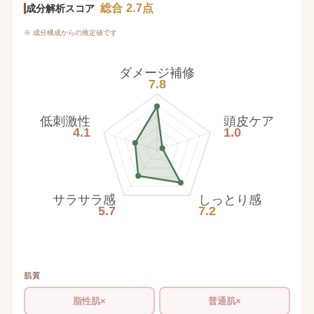
総合 2.7点
成分解析スコア
※ 成分構成からの推定値です
ダメージ補修
7.8
低刺激性
頭皮ケア
4.1
1.0
サラサラ感
しっとり感
5.7
7.2
肌質
脂性肌×
普通肌×