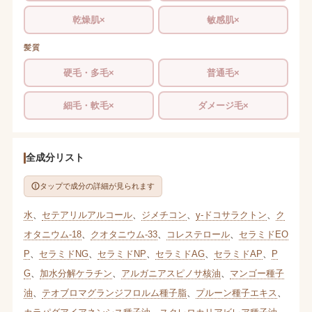
乾燥肌×
敏感肌×
髪質
硬毛・多毛×
普通毛×
細毛・軟毛×
ダメージ毛×
全成分リスト
タップで成分の詳細が見られます
水
、
セテアリルアルコール
、
ジメチコン
、
γ-ドコサラクトン
、
ク
オタニウム-18
、
クオタニウム-33
、
コレステロール
、
セラミドEO
P
、
セラミドNG
、
セラミドNP
、
セラミドAG
、
セラミドAP
、
P
G
、
加水分解ケラチン
、
アルガニアスピノサ核油
、
マンゴー種子
油
、
テオブロマグランジフロルム種子脂
、
プルーン種子エキス
、