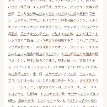
カラパグアイアネンシス種子油
、
スクレロカリアビレア種子油
、
バオバブ種子油
、
キノア種子油
、
ケラチン
、
ポウテリアサポタ種
子脂
、
ラウリルジモニウムヒドロキシプロピル加水分解ケラチ
ン
、
ヒドロキシプロピルトリモニウム加水分解ケラチン
、
テルミ
ナリアフェルジナンジアナ果実エキス
、
オエノカルプスバタウア
果実油
、
アセチルシステイン
、
グリオキシル酸
、
シンジオフィト
ンラウタネニ核油
、
リンゴ果実培養細胞エキス
、
アルガニアスピ
ノサ芽細胞エキス
、
加水分解コンキオリン
、
セテアラミドエチル
ジエトニウム加水分解コメタンパク
、
イソステアロイル加水分解
コラーゲン
、
加水分解キノア種子
、
加水分解バオバブ種子エキ
ス
、
(ジヒドロキシメチルシリルプロポキシ)ヒドロキシプロピル
加水分解シルク
、
金
、
銀
、
コラーゲン
、
ヒマシ油
、
イソマルト
、
プロパンジオール
、
パルミチン酸エチルヘキシル
、
ダイズステロ
ール
、
イソステアリン酸水添ヒマシ油
、
グルコース
、
BG
、
ジメ
チコノール
、
乳酸Na
、
イソステアリン酸
、
ラウラミノプロピオン
酸Na
、
炭酸水素Na
、
シメン-5-オール
、
ヒドロキシエチルセルロ