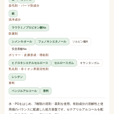
染毛剤・パーマ剤成分
銀
洗浄成分
ラウラミノプロピオン酸Na
防腐剤
シメン-5-オール
フェノキシエタノール
ソルビン酸K
安息香酸Na
ポリマー・皮膜形成・増粘剤
ヒドロキシエチルセルロース
セルロースガム
キサンタンガム
乳化剤・非イオン界面活性剤
レシチン
香料
ベンジルアルコール
香料
水・PGをはじめ、7種類の溶剤・基剤を使用。有効成分の溶解性と使
用感のバランスに配慮した処方基盤です。セテアリルアルコールを配