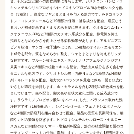
合。乳化安定と髪への柔軟効果に寄与します。ジメチコン・(ジヒドロ
キシメチルシリルプロポキシ)ヒドロキシプロピル加水分解シルクを配
合（3種類）。適度なツヤとまとまりを与える処方です。γ-ドコサラク
トン・コレステロールなど19種類の保湿・補修成分を配合。適度なう
るおいと補修効果でまとまりのある髪に導きます。クオタニウム-18・
クオタニウム-33など7種類のカチオン系成分を配合。静電気を抑え、
指通りとなめらかさを向上させる柔軟効果があります。アルガニアス
ピノサ核油・マンゴー種子油をはじめ、15種類のオイル・エモリエン
ト成分を配合。髪をなめらかに整え、ツヤとまとまりを与えるリッチ
な処方です。プルーン種子エキス・テルミナリアフェルジナンジアナ
果実エキスなど6種類の植物エキスを配合。天然由来成分を多く含むボ
タニカルな処方です。グリオキシル酸・乳酸Ｎａなど5種類のpH調整
剤・キレート剤を配合。処方のpHバランスを最適に保ち、髪と頭皮に
やさしい環境を維持します。金・カラメルを含む2種類の着色成分を配
合しています。銀を配合。髪の色や形状の変化に関わる反応成分で
す。ラウラミノプロピオン酸Naをベースにした、バランスの取れた洗
浄処方です（1種類配合）。シメン-5-オール・フェノキシエタノール
など4種類の防腐剤を組み合わせて配合。製品の品質を長期間保ち、細
菌やカビの繁殖を防ぎます。ヒドロキシエチルセルロース・セルロー
スガムなど3種類のポリマー・増粘剤を配合。処方の粘度調整と髪のコ
ーティング・セット力付与に寄与します。レシチンを含む1種類の乳化