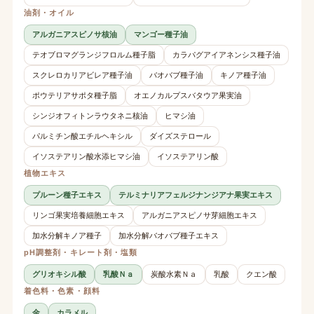
油剤・オイル
アルガニアスピノサ核油
マンゴー種子油
テオブロマグランジフロルム種子脂
カラパグアイアネンシス種子油
スクレロカリアビレア種子油
バオバブ種子油
キノア種子油
ポウテリアサポタ種子脂
オエノカルプスバタウア果実油
シンジオフィトンラウタネニ核油
ヒマシ油
パルミチン酸エチルヘキシル
ダイズステロール
イソステアリン酸水添ヒマシ油
イソステアリン酸
植物エキス
プルーン種子エキス
テルミナリアフェルジナンジアナ果実エキス
リンゴ果実培養細胞エキス
アルガニアスピノサ芽細胞エキス
加水分解キノア種子
加水分解バオバブ種子エキス
pH調整剤・キレート剤・塩類
グリオキシル酸
乳酸Ｎａ
炭酸水素Ｎａ
乳酸
クエン酸
着色料・色素・顔料
金
カラメル