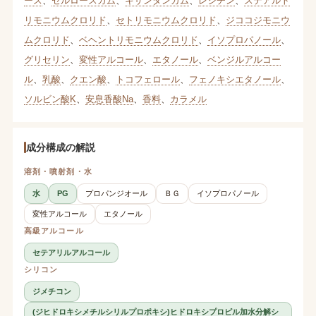
ース
、
セルロースガム
、
キサンタンガム
、
レシチン
、
ステアルト
リモニウムクロリド
、
セトリモニウムクロリド
、
ジココジモニウ
ムクロリド
、
ベヘントリモニウムクロリド
、
イソプロパノール
、
グリセリン
、
変性アルコール
、
エタノール
、
ベンジルアルコー
ル
、
乳酸
、
クエン酸
、
トコフェロール
、
フェノキシエタノール
、
ソルビン酸K
、
安息香酸Na
、
香料
、
カラメル
成分構成の解説
溶剤・噴射剤・水
水
PG
プロパンジオール
ＢＧ
イソプロパノール
変性アルコール
エタノール
高級アルコール
セテアリルアルコール
シリコン
ジメチコン
(ジヒドロキシメチルシリルプロポキシ)ヒドロキシプロピル加水分解シ