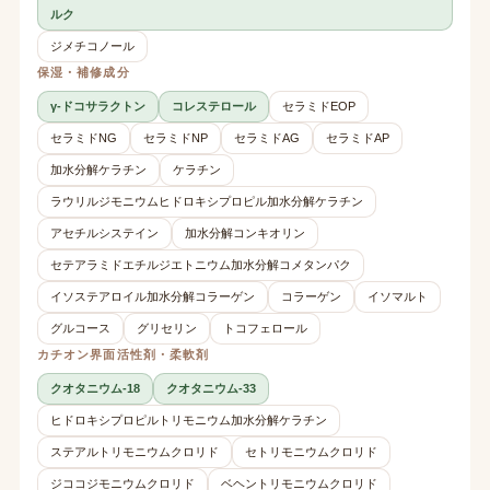
ルク
ジメチコノール
保湿・補修成分
γ-ドコサラクトン
コレステロール
セラミドEOP
セラミドNG
セラミドNP
セラミドAG
セラミドAP
加水分解ケラチン
ケラチン
ラウリルジモニウムヒドロキシプロピル加水分解ケラチン
アセチルシステイン
加水分解コンキオリン
セテアラミドエチルジエトニウム加水分解コメタンパク
イソステアロイル加水分解コラーゲン
コラーゲン
イソマルト
グルコース
グリセリン
トコフェロール
カチオン界面活性剤・柔軟剤
クオタニウム-18
クオタニウム-33
ヒドロキシプロピルトリモニウム加水分解ケラチン
ステアルトリモニウムクロリド
セトリモニウムクロリド
ジココジモニウムクロリド
ベヘントリモニウムクロリド