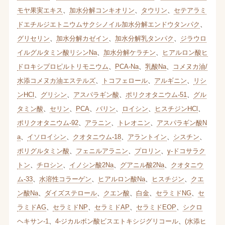
モヤ果実エキス
、
加水分解コンキオリン
、
タウリン
、
セテアラミ
ドエチルジエトニウムサクシノイル加水分解エンドウタンパク
、
グリセリン
、
加水分解カゼイン
、
加水分解乳タンパク
、
ジラウロ
イルグルタミン酸リシンNa
、
加水分解ケラチン
、
ヒアルロン酸ヒ
ドロキシプロピルトリモニウム
、
PCA-Na
、
乳酸Na
、
コメヌカ油/
水添コメヌカ油エステルズ
、
トコフェロール
、
アルギニン
、
リシ
ンHCl
、
グリシン
、
アスパラギン酸
、
ポリクオタニウム-51
、
グル
タミン酸
、
セリン
、
PCA
、
バリン
、
ロイシン
、
ヒスチジンHCl
、
ポリクオタニウム-92
、
アラニン
、
トレオニン
、
アスパラギン酸N
a
、
イソロイシン
、
クオタニウム-18
、
アラントイン
、
シスチン
、
ポリグルタミン酸
、
フェニルアラニン
、
プロリン
、
γ-ドコサラク
トン
、
チロシン
、
イノシン酸2Na
、
グアニル酸2Na
、
クオタニウ
ム-33
、
水溶性コラーゲン
、
ヒアルロン酸Na
、
ヒスチジン
、
クエ
ン酸Na
、
ダイズステロール
、
クエン酸
、
白金
、
セラミドNG
、
セ
ラミドAG
、
セラミドNP
、
セラミドAP
、
セラミドEOP
、
シクロ
ヘキサン-1
、
4-ジカルボン酸ビスエトキシジグリコール
、
(水添ヒ