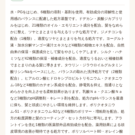
水・PGをはじめ、6種類の溶剤・基剤を使用。有効成分の溶解性と使
用感のバランスに配慮した処方基盤です。ドデカン・炭酸ジカプリリ
ルをはじめ、21種類のオイル・エモリエント成分を配合。髪をなめら
かに整え、ツヤとまとまりを与えるリッチな処方です。ジメチコンを
配合（1種類）。適度なツヤとまとまりを与える処方です。ヨーグルト
液・加水分解マンゴー液汁エキスなど4種類の植物エキスを配合。自然
由来の保湿・保護成分として髪をやさしくケアします。シルク・ハチ
ミツなど42種類の保湿・補修成分を配合。適度なうるおいと補修効果
でまとまりのある髪に導きます。タウリン・ジラウロイルグルタミン
酸リシンNaをベースにした、バランスの取れた洗浄処方です（2種類
配合）。ヒアルロン酸ヒドロキシプロピルトリモニウム・クオタニウ
ム-18など4種類のカチオン系成分を配合。静電気を抑え、指通りとな
めらかさを向上させる柔軟効果があります。乳酸Ｎａ・クエン酸Ｎａ
など3種類のpH調整剤・キレート剤を配合。処方のpHバランスを最適
に保ち、髪と頭皮にやさしい環境を維持します。ポリクオタニウ
ム-51・ポリクオタニウム-92など4種類のポリマー・増粘剤を配合。処
方の粘度調整と髪のコーティング・セット力付与に寄与します。アラ
ントインを含む1種類の医薬部外品有効成分を配合。薬用効果による頭
皮環境の改善が期待できる処方です。ポリソルベート80・オレイン酸