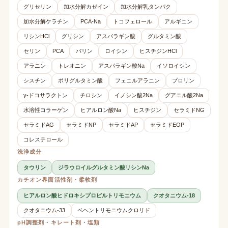
グリセリン
加水分解カゼイン
加水分解乳タンパク
加水分解ケラチン
PCA-Na
トコフェロール
アルギニン
リシンHCl
グリシン
アスパラギン酸
グルタミン酸
セリン
PCA
バリン
ロイシン
ヒスチジンHCl
アラニン
トレオニン
アスパラギン酸Na
イソロイシン
シスチン
ポリグルタミン酸
フェニルアラニン
プロリン
γ-ドコサラクトン
チロシン
イノシン酸2Na
グアニル酸2Na
水溶性コラーゲン
ヒアルロン酸Na
ヒスチジン
セラミドNG
セラミドAG
セラミドNP
セラミドAP
セラミドEOP
コレステロール
洗浄成分
タウリン
ジラウロイルグルタミン酸リシンNa
カチオン界面活性剤・柔軟剤
ヒアルロン酸ヒドロキシプロピルトリモニウム
クオタニウム-18
クオタニウム-33
ベヘントリモニウムクロリド
pH調整剤・キレート剤・塩類