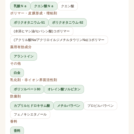
乳酸Ｎａ
クエン酸Ｎａ
クエン酸
ポリマー・皮膜形成・増粘剤
ポリクオタニウム-51
ポリクオタニウム-92
(水添ヒマシ油/セバシン酸)コポリマー
(アクリル酸Na/アクリロイルジメチルタウリンNa)コポリマー
薬用有効成分
アラントイン
その他
白金
乳化剤・非イオン界面活性剤
ポリソルベート80
オレイン酸ソルビタン
防腐剤
カプリルヒドロキサム酸
メチルパラベン
プロピルパラベン
フェノキシエタノール
香料
香料