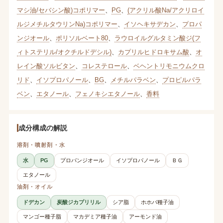
マシ油/セバシン酸)コポリマー
、
PG
、
(アクリル酸Na/アクリロイ
ルジメチルタウリンNa)コポリマー
、
イソヘキサデカン
、
プロパ
ンジオール
、
ポリソルベート80
、
ラウロイルグルタミン酸ジ(フ
ィトステリル/オクチルドデシル)
、
カプリルヒドロキサム酸
、
オ
レイン酸ソルビタン
、
コレステロール
、
ベヘントリモニウムクロ
リド
、
イソプロパノール
、
BG
、
メチルパラベン
、
プロピルパラ
ベン
、
エタノール
、
フェノキシエタノール
、
香料
成分構成の解説
溶剤・噴射剤・水
水
PG
プロパンジオール
イソプロパノール
ＢＧ
エタノール
油剤・オイル
ドデカン
炭酸ジカプリリル
シア脂
ホホバ種子油
マンゴー種子脂
マカデミア種子油
アーモンド油