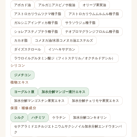
アボカド油
アルガニアスピノサ核油
オリーブ果実油
アストロカリウムツクマ種子脂
アストロカリウムムルムル種子脂
ガルシニアインディカ種子脂
サラソウジュ種子脂
ショレアステノプテラ種子脂
テオブロマグランジフロルム種子脂
カカオ脂
コメヌカ油/水添コメヌカ油エステルズ
ダイズステロール
イソヘキサデカン
ラウロイルグルタミン酸ジ（フィトステリル／オクチルドデシル）
シリコン
ジメチコン
植物エキス
ヨーグルト液
加水分解マンゴー液汁エキス
加水分解マンゴスチン果実エキス
加水分解チェリモヤ果実エキス
保湿・補修成分
シルク
ハチミツ
ケラチン
加水分解コンキオリン
セテアラミドエチルジエトニウムサクシノイル加水分解エンドウタンパ
ク