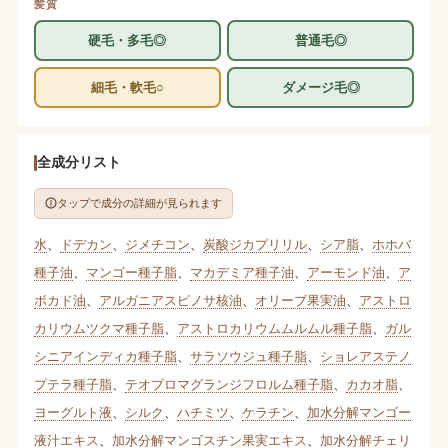
髪質
硬毛・多毛◎
普通毛◎
細毛・軟毛○
ダメージ毛◎
全成分リスト
タップで成分の詳細が見られます
水
、
ドデカン
、
ジメチコン
、
炭酸ジカプリリル
、
シア脂
、
ホホバ
種子油
、
マンゴー種子脂
、
マカデミア種子油
、
アーモンド油
、
ア
ボカド油
、
アルガニアスピノサ核油
、
オリーブ果実油
、
アストロ
カリウムツクマ種子脂
、
アストロカリウムムルムル種子脂
、
ガル
シニアインディカ種子脂
、
サラソウジュ種子脂
、
ショレアステノ
プテラ種子脂
、
テオブロマグランジフロルム種子脂
、
カカオ脂
、
ヨーグルト液
、
シルク
、
ハチミツ
、
ケラチン
、
加水分解マンゴー
液汁エキス
、
加水分解マンゴスチン果実エキス
、
加水分解チェリ