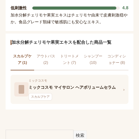
4.8
低刺激性
加水分解チェリモヤ果実エキスはチェリモヤ由来で皮膚刺激穏や
か。食品グレード類縁で敏感肌にも安心なエキス。
加水分解チェリモヤ果実エキスを配合した商品一覧
スカルプケ
アウトバス
トリートメ
シャンプー
コンディシ
ア (1)
(2)
ント (7)
(10)
ョナー (8)
ミックコスモ
ミックコスモ マイサロン ヘアボリュームセラム
›
スカルプケア
検索