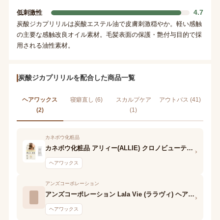
4.7
低刺激性
炭酸ジカプリリルは炭酸エステル油で皮膚刺激穏やか。軽い感触
の主要な感触改良オイル素材。毛髪表面の保護・艶付与目的で採
用される油性素材。
炭酸ジカプリリルを配合した商品一覧
ヘアワックス
寝癖直し (6)
スカルプケア
アウトバス (41)
(2)
(1)
カネボウ化粧品
カネボウ化粧品 アリィー(ALLIE) クロノビューティ UV ヘアカラーラスティング&スタイリング バーム
›
ヘアワックス
アンズコーポレーション
アンズコーポレーション Lala Vie (ララヴィ) ヘア&ネイルバーム
›
ヘアワックス