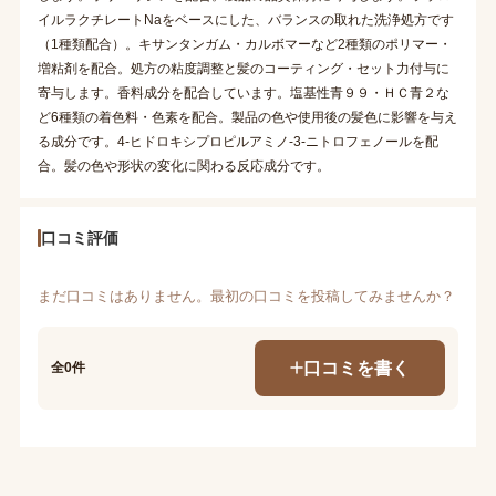
イルラクチレートNaをベースにした、バランスの取れた洗浄処方です
（1種類配合）。キサンタンガム・カルボマーなど2種類のポリマー・
増粘剤を配合。処方の粘度調整と髪のコーティング・セット力付与に
寄与します。香料成分を配合しています。塩基性青９９・ＨＣ青２な
ど6種類の着色料・色素を配合。製品の色や使用後の髪色に影響を与え
る成分です。4-ヒドロキシプロピルアミノ-3-ニトロフェノールを配
合。髪の色や形状の変化に関わる反応成分です。
口コミ評価
まだ口コミはありません。最初の口コミを投稿してみませんか？
口コミを書く
全0件