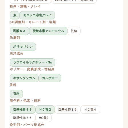
粉体・無機・クレイ
炭
モロッコ溶岩クレイ
pH調整剤・キレート剤・塩類
乳酸Ｎａ
炭酸水素アンモニウム
乳酸
防腐剤
ポリ-ε-リシン
洗浄成分
ラウロイルラクチレートNa
ポリマー・皮膜形成・増粘剤
キサンタンガム
カルボマー
香料
香料
着色料・色素・顔料
塩基性青９９
ＨＣ青２
塩基性茶１６
ＨＣ黄４
塩基性赤７６
HC黄2
染毛剤・パーマ剤成分