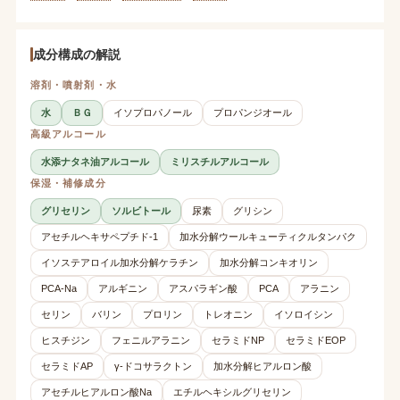
成分構成の解説
溶剤・噴射剤・水
水
ＢＧ
イソプロパノール
プロパンジオール
高級アルコール
水添ナタネ油アルコール
ミリスチルアルコール
保湿・補修成分
グリセリン
ソルビトール
尿素
グリシン
アセチルヘキサペプチド-1
加水分解ウールキューティクルタンパク
イソステアロイル加水分解ケラチン
加水分解コンキオリン
PCA-Na
アルギニン
アスパラギン酸
PCA
アラニン
セリン
バリン
プロリン
トレオニン
イソロイシン
ヒスチジン
フェニルアラニン
セラミドNP
セラミドEOP
セラミドAP
γ-ドコサラクトン
加水分解ヒアルロン酸
アセチルヒアルロン酸Na
エチルヘキシルグリセリン