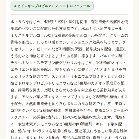
4-ヒドロキシプロピルアミノ-3-ニトロフェノール
水・ＢＧをはじめ、4種類の溶剤・基剤を使用。有効成分の溶解性と使
用感のバランスに配慮した処方基盤です。水添ナタネ油アルコール・
ミリスチルアルコールなど2種類の高級アルコールを配合。クリームの
骨格を形成し、しっとり感とコンディショニング効果を与えます。グ
リセリン・ソルビトールなど31種類の保湿・補修成分を配合。適度な
うるおいと補修効果でまとまりのある髪に導きます。パルミチン酸エ
チルヘキシル・ステアリン酸グリセリルをはじめ、10種類のオイル・
エモリエント成分を配合。髪をなめらかに整え、ツヤとまとまりを与
えるリッチな処方です。ステアルトリモニウムブロミド・ヒアルロン
酸ヒドロキシプロピルトリモニウムなど5種類のカチオン系成分を配
合。静電気を抑え、指通りとなめらかさを向上させる柔軟効果があり
ます。アシタバ葉／茎エキス・センブリエキスなど8種類の植物エキス
を配合。天然由来成分を多く含むボタニカルな処方です。炭・モロッ
コ溶岩クレイなど2種類の粉体・無機成分を配合。皮脂コントロールや
テクスチャーの調整に寄与し、軽やかな使用感を実現します。乳酸Ｎ
ａ・炭酸水素アンモニウムなど3種類のpH調整剤・キレート剤を配
合。処方のpHバランスを最適に保ち、髪と頭皮にやさしい環境を維持
します。ポリ-ε-リシンを配合。製品の品質保持に寄与します。ラウロ