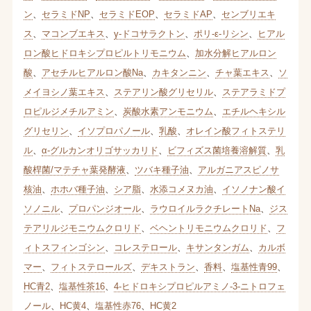
ン
、
セラミドNP
、
セラミドEOP
、
セラミドAP
、
センブリエキ
ス
、
マコンブエキス
、
γ-ドコサラクトン
、
ポリ-ε-リシン
、
ヒアル
ロン酸ヒドロキシプロピルトリモニウム
、
加水分解ヒアルロン
酸
、
アセチルヒアルロン酸Na
、
カキタンニン
、
チャ葉エキス
、
ソ
メイヨシノ葉エキス
、
ステアリン酸グリセリル
、
ステアラミドプ
ロピルジメチルアミン
、
炭酸水素アンモニウム
、
エチルヘキシル
グリセリン
、
イソプロパノール
、
乳酸
、
オレイン酸フィトステリ
ル
、
α-グルカンオリゴサッカリド
、
ビフィズス菌培養溶解質
、
乳
酸桿菌/マテチャ葉発酵液
、
ツバキ種子油
、
アルガニアスピノサ
核油
、
ホホバ種子油
、
シア脂
、
水添コメヌカ油
、
イソノナン酸イ
ソノニル
、
プロパンジオール
、
ラウロイルラクチレートNa
、
ジス
テアリルジモニウムクロリド
、
ベヘントリモニウムクロリド
、
フ
ィトスフィンゴシン
、
コレステロール
、
キサンタンガム
、
カルボ
マー
、
フィトステロールズ
、
デキストラン
、
香料
、
塩基性青99
、
HC青2
、
塩基性茶16
、
4-ヒドロキシプロピルアミノ-3-ニトロフェ
ノール
、
HC黄4
、
塩基性赤76
、
HC黄2