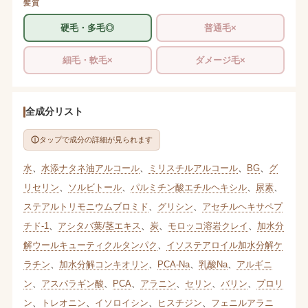
髪質
硬毛・多毛◎
普通毛×
細毛・軟毛×
ダメージ毛×
全成分リスト
タップで成分の詳細が見られます
水
、
水添ナタネ油アルコール
、
ミリスチルアルコール
、
BG
、
グ
リセリン
、
ソルビトール
、
パルミチン酸エチルヘキシル
、
尿素
、
ステアルトリモニウムブロミド
、
グリシン
、
アセチルヘキサペプ
チド-1
、
アシタバ葉/茎エキス
、
炭
、
モロッコ溶岩クレイ
、
加水分
解ウールキューティクルタンパク
、
イソステアロイル加水分解ケ
ラチン
、
加水分解コンキオリン
、
PCA-Na
、
乳酸Na
、
アルギニ
ン
、
アスパラギン酸
、
PCA
、
アラニン
、
セリン
、
バリン
、
プロリ
ン
、
トレオニン
、
イソロイシン
、
ヒスチジン
、
フェニルアラニ