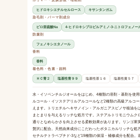
ポリマー・皮膜形成・増粘剤
ヒドロキシエチルセルロース
キサンタンガム
染毛剤・パーマ剤成分
ピロ亜硫酸Na
4-ヒドロキシプロピルアミノ-3-ニトロフェノー
防腐剤
フェノキシエタノール
香料
香料
着色料・色素・顔料
ＨＣ青２
塩基性青９９
塩基性茶１６
塩基性黄５７
水・イソペンチルジオールをはじめ、4種類の溶剤・基剤を使
ルコール・イソステアリルアルコールなど2種類の高級アルコ
えます。トリエチルヘキサノイン・アルガニアスピノサ核油を
まとまりを与えるリッチな処方です。ステアルトリモニウムクロ
通りとなめらかさを向上させる柔軟効果があります。リンゴ果実
贅沢に配合。天然由来成分にこだわったボタニカルリッチな処方
セチルテトラペプチド-3など19種類の保湿・補修成分を配合。