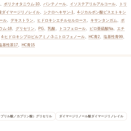
、
ポリクオタニウム-10
、
パンテノール
、
イソステアリルアルコール
、
トリ
酸ダイマージリノレイル
、
シクロヘキサン-1
、
4-ジカルボン酸ビスエトキシ
ール
、
デキストラン
、
ヒドロキシエチルセルロース
、
キサンタンガム
、
ポ
ム-18
、
グリセリン
、
PG
、
乳酸
、
トコフェロール
、
ピロ亜硫酸Na
、
エチ
、
4-ヒドロキシプロピルアミノ-3-ニトロフェノール
、
HC青2
、
塩基性青99
、
塩基性茶17
、
HC青15
カプリル酸／カプリン酸）グリセリル
ダイマージリノール酸ダイマージリノレイル