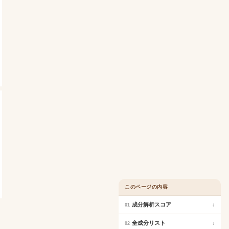
このページの内容
成分解析スコア
↓
01
全成分リスト
↓
02