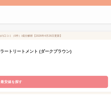
の口コミ（0件）/成分解析【2026年4月26日更新】
ラートリートメント (ダークブラウン)
最安値を探す