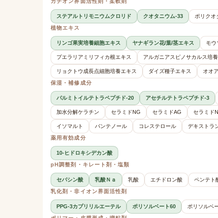
カチオン界面活性剤・柔軟剤
ステアルトリモニウムクロリド
クオタニウム-33
ポリクオタ
植物エキス
リンゴ果実培養細胞エキス
ヤナギラン花/葉/茎エキス
モウ
プエラリアミリフィカ根エキス
アルガニアスピノサカルス培養
リョクトウ成長点細胞培養エキス
ダイズ種子エキス
オオ
保湿・補修成分
パルミトイルテトラペプチド-20
アセチルテトラペプチド-3
加水分解ケラチン
セラミドNG
セラミドAG
セラミドN
イソマルト
パンテノール
コレステロール
デキストラ
薬用有効成分
10-ヒドロキシデカン酸
pH調整剤・キレート剤・塩類
セバシン酸
乳酸Ｎａ
乳酸
エチドロン酸
ペンテト
乳化剤・非イオン界面活性剤
PPG-3カプリリルエーテル
ポリソルベート60
ポリソルベー