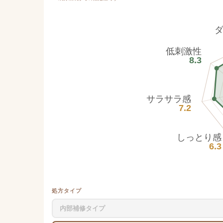
低刺激性
8.3
サラサラ感
7.2
しっとり感
6.3
処方タイプ
内部補修タイプ