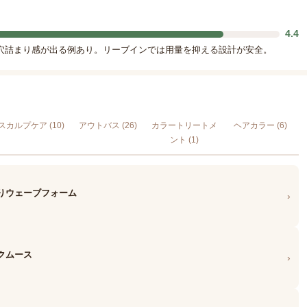
4.4
穴詰まり感が出る例あり。リーブインでは用量を抑える設計が安全。
スカルプケア (10)
アウトバス (26)
カラートリートメ
ヘアカラー (6)
ント (1)
きりウェーブフォーム
›
クムース
›