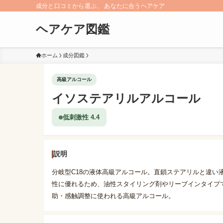
成分と口コミから選ぶ、 あなたに合うヘアケア
ヘアケア図鑑
ホーム
成分図鑑
高級アルコール
イソステアリルアルコール
低刺激性 4.4
説明
分岐型C18の液体高級アルコール。直鎖ステアリルと違い
性に優れるため、油性スタイリング剤やリーブインタイプ
助・感触調整に使われる高級アルコール。