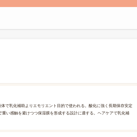
液体で乳化補助よりエモリエント目的で使われる。酸化に強く長期保存安定
で重い感触を避けつつ保湿膜を形成する設計に適する。ヘアケアで乳化補