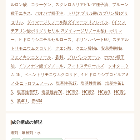
ルロン酸
、
コラーゲン
、
スクレロカリアビレア種子油
、
プルーン
種子エキス
、
バオバブ種子油
、
トリ(カプリル酸/カプリン酸)グリ
セリル
、
ダイマージリノール酸ダイマージリノレイル
、
(イソス
テアリン酸ポリグリセリル-2/ダイマージリノール酸)コポリマ
ー
、
ヒドロキシエチルセルロース
、
ポリソルベート60
、
ステアル
トリモニウムクロリド
、
クエン酸
、
クエン酸Na
、
安息香酸Na
、
フェノキシエタノール
、
香料
、
プロパンジオール
、
ホホバ種子
油
、
イソノナン酸イソノニル
、
フィトステロールズ
、
クオタニウ
ム-18
、
ベヘントリモニウムクロリド
、
4-ヒドロキシプロピルアミ
ノ-3-ニトロフェノール
、
塩基性茶17
、
塩基性青99
、
塩基性茶1
6
、
塩基性黄57
、
塩基性赤76
、
HC青2
、
HC黄2
、
HC赤3
、
HC青1
5
、
紫401
、
赤504
成分構成の解説
溶剤・噴射剤・水