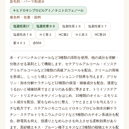
染毛剤・パーマ剤成分
4-ヒドロキシプロピルアミノ-3-ニトロフェノール
着色料・色素・顔料
塩基性茶17
塩基性青９９
塩基性茶１６
塩基性黄５７
塩基性赤７６
ＨＣ青２
HC黄2
ＨＣ赤３
HC青15
紫４０１
赤504
水・イソペンチルジオールなど3種類の溶剤を使用。他の成分を溶解・
分散させる基剤として機能します。セテアリルアルコール・イソステ
アリルアルコールなど2種類の高級アルコールを配合。クリームの骨格
を形成し、しっとり感とコンディショニング効果を与えます。グリセ
リン・加水分解ケラチンなど12種類の保湿・補修成分を配合。適度な
うるおいと補修効果でまとまりのある髪に導きます。トリイソステア
リン・トリエチルヘキサノインをはじめ、10種類のオイル・エモリエ
ント成分を配合。髪をなめらかに整え、ツヤとまとまりを与えるリッ
チな処方です。ステアルジモニウムヒドロキシプロピル加水分解ケラ
チン・ステアルトリモニウムクロリドなど4種類のカチオン系成分を配
合。静電気を抑え、指通りとなめらかさを向上させる柔軟効果があり
ます。黒砂糖エキス・プルーン種子エキスなど2種類の植物エキスを配