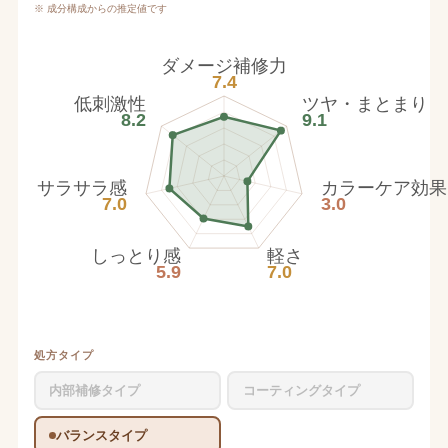
※ 成分構成からの推定値です
ダメージ補修力
7.4
低刺激性
ツヤ・まとまり
8.2
9.1
サラサラ感
カラーケア効果
7.0
3.0
しっとり感
軽さ
5.9
7.0
処方タイプ
内部補修タイプ
コーティングタイプ
バランスタイプ