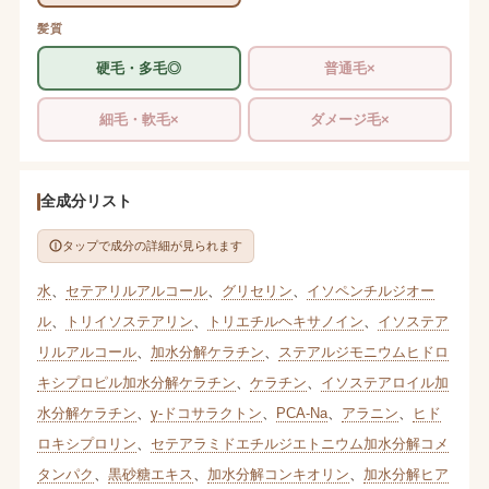
髪質
硬毛・多毛◎
普通毛×
細毛・軟毛×
ダメージ毛×
全成分リスト
タップで成分の詳細が見られます
水
、
セテアリルアルコール
、
グリセリン
、
イソペンチルジオー
ル
、
トリイソステアリン
、
トリエチルヘキサノイン
、
イソステア
リルアルコール
、
加水分解ケラチン
、
ステアルジモニウムヒドロ
キシプロピル加水分解ケラチン
、
ケラチン
、
イソステアロイル加
水分解ケラチン
、
γ-ドコサラクトン
、
PCA-Na
、
アラニン
、
ヒド
ロキシプロリン
、
セテアラミドエチルジエトニウム加水分解コメ
タンパク
、
黒砂糖エキス
、
加水分解コンキオリン
、
加水分解ヒア