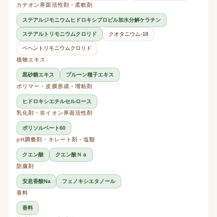
カチオン界面活性剤・柔軟剤
ステアルジモニウムヒドロキシプロピル加水分解ケラチン
ステアルトリモニウムクロリド
クオタニウム-18
ベヘントリモニウムクロリド
植物エキス
黒砂糖エキス
プルーン種子エキス
ポリマー・皮膜形成・増粘剤
ヒドロキシエチルセルロース
乳化剤・非イオン界面活性剤
ポリソルベート60
pH調整剤・キレート剤・塩類
クエン酸
クエン酸Ｎａ
防腐剤
安息香酸Na
フェノキシエタノール
香料
香料