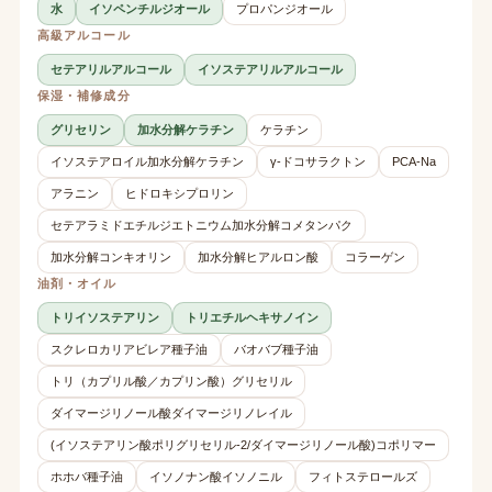
水
イソペンチルジオール
プロパンジオール
高級アルコール
セテアリルアルコール
イソステアリルアルコール
保湿・補修成分
グリセリン
加水分解ケラチン
ケラチン
イソステアロイル加水分解ケラチン
γ-ドコサラクトン
PCA-Na
アラニン
ヒドロキシプロリン
セテアラミドエチルジエトニウム加水分解コメタンパク
加水分解コンキオリン
加水分解ヒアルロン酸
コラーゲン
油剤・オイル
トリイソステアリン
トリエチルヘキサノイン
スクレロカリアビレア種子油
バオバブ種子油
トリ（カプリル酸／カプリン酸）グリセリル
ダイマージリノール酸ダイマージリノレイル
(イソステアリン酸ポリグリセリル-2/ダイマージリノール酸)コポリマー
ホホバ種子油
イソノナン酸イソノニル
フィトステロールズ