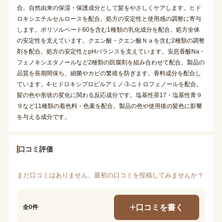
合。自然由来の保湿・保護成分として髪をやさしくケアします。ヒド
ロキシエチルセルロースを配合。処方の安定性と使用感の調整に寄与
します。ポリソルベート60を含む1種類の乳化成分を配合。処方全体
の安定性を支えています。クエン酸・クエン酸Ｎａを含む2種類の調整
剤を配合。処方の安定性とpHバランスを支えています。安息香酸Na・
フェノキシエタノールなど2種類の防腐剤を組み合わせて配合。製品の
品質を長期間保ち、細菌やカビの繁殖を防ぎます。香料成分を配合し
ています。4-ヒドロキシプロピルアミノ-3-ニトロフェノールを配合。
髪の色や形状の変化に関わる反応成分です。塩基性茶17・塩基性青９
９など11種類の着色料・色素を配合。製品の色や使用後の髪色に影響
を与える成分です。
口コミ評価
まだ口コミはありません。最初の口コミを投稿してみませんか？
口コミを書く
全0件