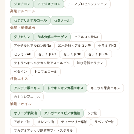
ジメチコン
アモジメチコン
アミノプロピルジメチコン
高級アルコール
セテアリルアルコール
セタノール
保湿・補修成分
グリセリン
加水分解コラーゲン
ヒアルロン酸Na
アセチルヒアルロン酸Na
加水分解ヒアルロン酸
セラミドNG
セラミドAP
セラミドAG
セラミドNP
セラミドEOP
テトラヘキシルデカン酸アスコルビル
加水分解ケラチン
ベタイン
トコフェロール
植物エキス
アルテア根エキス
トウキンセンカ花エキス
キュウリ果実エキス
カミツレ花エキス
油剤・オイル
オリーブ果実油
アルガニアスピノサ核油
シア脂
アボカド油
オレンジ油
ティーツリー葉油
ラベンダー油
マカデミアナッツ脂肪酸フィトステリル