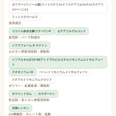
ダイマージリノール酸(フィトステリル/イソステアリル/セチル/ステアリ
ル/ベヘニル)
フィトステロールズ
洗浄成分
ココイル加水分解コラーゲンK
セテアリルグルコシド
染毛剤・パーマ剤成分
メドウフォーム-δ-ラクトン
カチオン界面活性剤・柔軟剤
イソアルキル(C10-40)アミドプロピルエチルジモニウムエトサルフェー
ト
クオタニウム-33
ベヘントリモニウムメトサルフェート
ステアルトリモニウムクロリド
ポリマー・皮膜形成・増粘剤
タマリンドガム
カラギーナン
乳化剤・非イオン界面活性剤
水添レシチン
pH調整剤・キレート剤・塩類