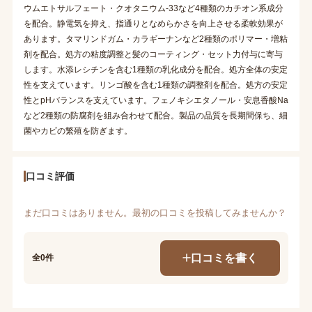
ウムエトサルフェート・クオタニウム-33など4種類のカチオン系成分
を配合。静電気を抑え、指通りとなめらかさを向上させる柔軟効果が
あります。タマリンドガム・カラギーナンなど2種類のポリマー・増粘
剤を配合。処方の粘度調整と髪のコーティング・セット力付与に寄与
します。水添レシチンを含む1種類の乳化成分を配合。処方全体の安定
性を支えています。リンゴ酸を含む1種類の調整剤を配合。処方の安定
性とpHバランスを支えています。フェノキシエタノール・安息香酸Na
など2種類の防腐剤を組み合わせて配合。製品の品質を長期間保ち、細
菌やカビの繁殖を防ぎます。
口コミ評価
まだ口コミはありません。最初の口コミを投稿してみませんか？
口コミを書く
全0件