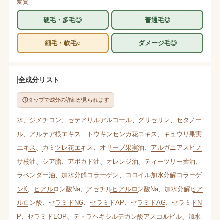
髪質
硬毛・多毛◎
普通毛◎
細毛・軟毛○
ダメージ毛◎
全成分リスト
タップで成分の詳細が見られます
水
、
ジメチコン
、
セテアリルアルコール
、
グリセリン
、
セタノー
ル
、
アルテア根エキス
、
トウキンセンカ花エキス
、
キュウリ果実
エキス
、
カミツレ花エキス
、
オリーブ果実油
、
アルガニアスピノ
サ核油
、
シア脂
、
アボカド油
、
オレンジ油
、
ティーツリー葉油
、
ラベンダー油
、
加水分解コラーゲン
、
ココイル加水分解コラーゲ
ンK
、
ヒアルロン酸Na
、
アセチルヒアルロン酸Na
、
加水分解ヒア
ルロン酸
、
セラミドNG
、
セラミドAP
、
セラミドAG
、
セラミドN
P
、
セラミドEOP
、
テトラヘキシルデカン酸アスコルビル
、
加水