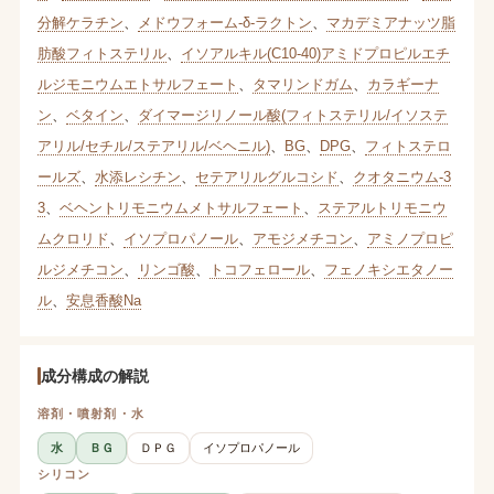
分解ケラチン
、
メドウフォーム-δ-ラクトン
、
マカデミアナッツ脂
肪酸フィトステリル
、
イソアルキル(C10-40)アミドプロピルエチ
ルジモニウムエトサルフェート
、
タマリンドガム
、
カラギーナ
ン
、
ベタイン
、
ダイマージリノール酸(フィトステリル/イソステ
アリル/セチル/ステアリル/ベヘニル)
、
BG
、
DPG
、
フィトステロ
ールズ
、
水添レシチン
、
セテアリルグルコシド
、
クオタニウム-3
3
、
ベヘントリモニウムメトサルフェート
、
ステアルトリモニウ
ムクロリド
、
イソプロパノール
、
アモジメチコン
、
アミノプロピ
ルジメチコン
、
リンゴ酸
、
トコフェロール
、
フェノキシエタノー
ル
、
安息香酸Na
成分構成の解説
溶剤・噴射剤・水
水
ＢＧ
ＤＰＧ
イソプロパノール
シリコン