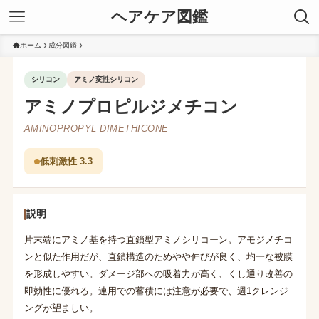
ヘアケア図鑑
ホーム
成分図鑑
シリコン
アミノ変性シリコン
アミノプロピルジメチコン
AMINOPROPYL DIMETHICONE
低刺激性 3.3
説明
片末端にアミノ基を持つ直鎖型アミノシリコーン。アモジメチコ
ンと似た作用だが、直鎖構造のためやや伸びが良く、均一な被膜
を形成しやすい。ダメージ部への吸着力が高く、くし通り改善の
即効性に優れる。連用での蓄積には注意が必要で、週1クレンジ
ングが望ましい。