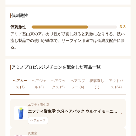
低刺激性
3.3
低刺激性
アミノ基由来のアルカリ性が頭皮に残ると刺激になりうる。洗い
流し製品での使用が基本で、リーブイン用途では低濃度配合に限
る。
アミノプロピルジメチコンを配合した商品一覧
ヘアムー
ヘアジェ
ヘアワッ
ヘアスプ
寝癖直し
アウトバ
ス (3)
ル (3)
クス (5)
レー (4)
(1)
ス (34)
エフティ資生堂
エフティ資生堂 水分ヘアパック ウルオイモーニングムース
›
ヘアムース
資生堂