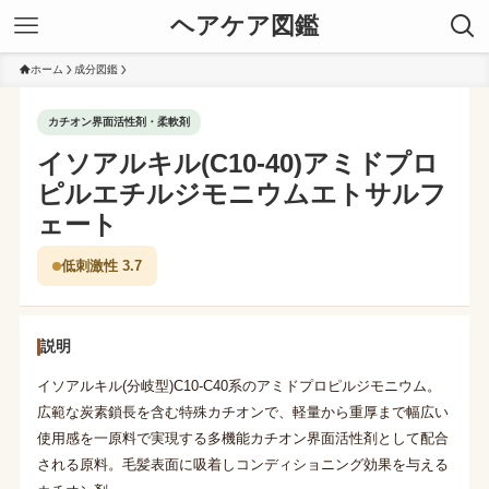
ヘアケア図鑑
ホーム
成分図鑑
カチオン界面活性剤・柔軟剤
イソアルキル(C10-40)アミドプロ
ピルエチルジモニウムエトサルフ
ェート
低刺激性 3.7
説明
イソアルキル(分岐型)C10-C40系のアミドプロピルジモニウム。
広範な炭素鎖長を含む特殊カチオンで、軽量から重厚まで幅広い
使用感を一原料で実現する多機能カチオン界面活性剤として配合
される原料。毛髪表面に吸着しコンディショニング効果を与える