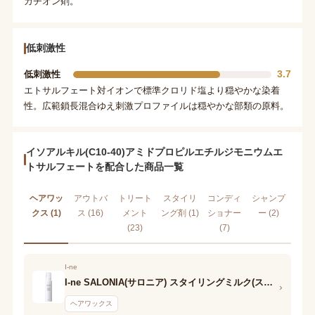
カチオン剤。
低刺激性
3.7
低刺激性
エトサルフェート対イオンで標準クロリド塩より穏やかな染着
性。広範鎖長混合ゆえ刺激プロファイルは穏やかな部類の原料。
イソアルキル(C10-40)アミドプロピルエチルジモニウムエ
トサルフェートを配合した商品一覧
ヘアワッ
アウトバ
トリート
スタイリ
コンディ
シャンプ
クス (1)
ス (16)
メント
ング剤 (1)
ショナー
ー (2)
(23)
(7)
I-ne
I-ne SALONIA(サロニア) スタイリングミルク(ストレート)
›
ヘアワックス