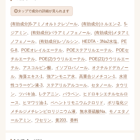
タップで成分の詳細が見られます
(有効成分)5-アミノオルトクレゾール
、
(有効成分)トルエン-2
、
5-
ジアミン
、
(有効成分)パラアミノフェノール
、
(有効成分)メタアミ
ノフェノール
、
(有効成分)レゾルシン
、
HEDTA・3Na2水塩
、
PE
G-8
、
POEオレイルエーテル
、
POEステアリルエーテル
、
POEセ
チルエーテル
、
POE(2)ラウリルエーテル
、
POE(21)ラウリルエー
テル
、
アスコルビン酸
、
イソプロパノール
、
オクチルドデカノー
ル
、
海藻エキス-1
、
強アンモニア水
、
高重合ジメチコン-1
、
水溶
性コラーゲン液-3
、
ステアリルアルコール
、
セタノール
、
タウリ
ン
、
ツバキ油
、
L-テアニン
、
パラベン
、
ヒドロキシエチルセルロ
ース
、
ヒマワリ油-1
、
ベヘントリモニウムクロリド
、
ポリ塩化ジ
メチルジメチレンピロリジニウム液
、
無水亜硫酸Na
、
モノエタノ
ールアミン
、
ワセリン
、
黄203
、
香料