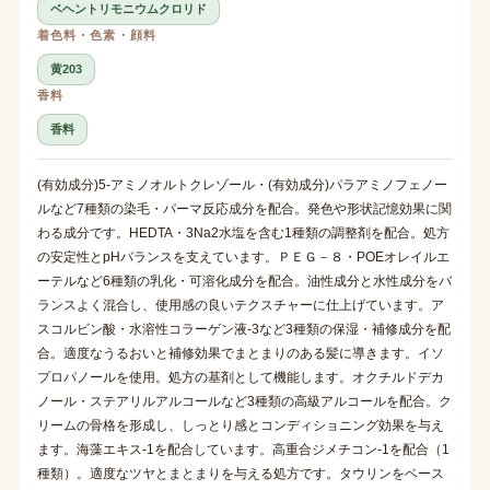
ベヘントリモニウムクロリド
着色料・色素・顔料
黄203
香料
香料
(有効成分)5-アミノオルトクレゾール・(有効成分)パラアミノフェノー
ルなど7種類の染毛・パーマ反応成分を配合。発色や形状記憶効果に関
わる成分です。HEDTA・3Na2水塩を含む1種類の調整剤を配合。処方
の安定性とpHバランスを支えています。ＰＥＧ－８・POEオレイルエ
ーテルなど6種類の乳化・可溶化成分を配合。油性成分と水性成分をバ
ランスよく混合し、使用感の良いテクスチャーに仕上げています。ア
スコルビン酸・水溶性コラーゲン液-3など3種類の保湿・補修成分を配
合。適度なうるおいと補修効果でまとまりのある髪に導きます。イソ
プロパノールを使用。処方の基剤として機能します。オクチルドデカ
ノール・ステアリルアルコールなど3種類の高級アルコールを配合。ク
リームの骨格を形成し、しっとり感とコンディショニング効果を与え
ます。海藻エキス-1を配合しています。高重合ジメチコン-1を配合（1
種類）。適度なツヤとまとまりを与える処方です。タウリンをベース