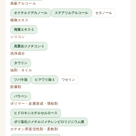
高級アルコール
オクチルドデカノール
ステアリルアルコール
セタノール
植物エキス
海藻エキス-1
シリコン
高重合ジメチコン-1
洗浄成分
タウリン
油剤・オイル
ツバキ油
ヒマワリ油-1
ワセリン
防腐剤
パラベン
ポリマー・皮膜形成・増粘剤
ヒドロキシエチルセルロース
ポリ塩化ジメチルジメチレンピロリジニウム液
カチオン界面活性剤・柔軟剤