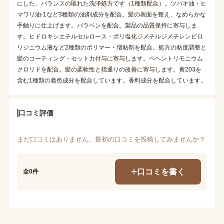
にした、バランスの取れた洗浄処方です（1種類配合）。ツバキ油・ヒ
マワリ油-1など3種類の油剤成分を配合。髪の表面を整え、なめらかな
手触りに仕上げます。パラベンを配合。製品の品質保持に寄与しま
す。ヒドロキシエチルセルロース・ポリ塩化ジメチルジメチレンピロ
リジニウム液など2種類のポリマー・増粘剤を配合。処方の粘度調整と
髪のコーティング・セット力付与に寄与します。ベヘントリモニウム
クロリドを配合。髪の柔軟性と指通りの改善に寄与します。黄203を
含む1種類の着色成分を配合しています。香料成分を配合しています。
口コミ評価
まだ口コミはありません。最初の口コミを投稿してみませんか？
口コミを書く
全0件