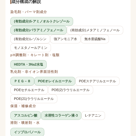
成分構成の解説
染毛剤・パーマ剤成分
(有効成分)5-アミノオルトクレゾール
(有効成分)パラアミノフェノール
(有効成分)メタアミノフェノール
(有効成分)レゾルシン
強アンモニア水
無水亜硫酸Na
モノエタノールアミン
pH調整剤・キレート剤・塩類
HEDTA・3Na2水塩
乳化剤・非イオン界面活性剤
ＰＥＧ－８
POEオレイルエーテル
POEステアリルエーテル
POEセチルエーテル
POE(2)ラウリルエーテル
POE(21)ラウリルエーテル
保湿・補修成分
アスコルビン酸
水溶性コラーゲン液-3
L-テアニン
溶剤・噴射剤・水
イソプロパノール