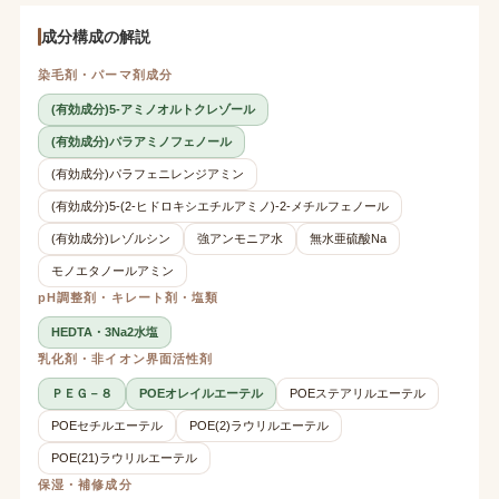
成分構成の解説
染毛剤・パーマ剤成分
(有効成分)5-アミノオルトクレゾール
(有効成分)パラアミノフェノール
(有効成分)パラフェニレンジアミン
(有効成分)5-(2-ヒドロキシエチルアミノ)-2-メチルフェノール
(有効成分)レゾルシン
強アンモニア水
無水亜硫酸Na
モノエタノールアミン
pH調整剤・キレート剤・塩類
HEDTA・3Na2水塩
乳化剤・非イオン界面活性剤
ＰＥＧ－８
POEオレイルエーテル
POEステアリルエーテル
POEセチルエーテル
POE(2)ラウリルエーテル
POE(21)ラウリルエーテル
保湿・補修成分