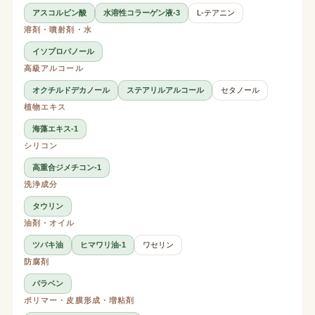
アスコルビン酸
水溶性コラーゲン液-3
L-テアニン
溶剤・噴射剤・水
イソプロパノール
高級アルコール
オクチルドデカノール
ステアリルアルコール
セタノール
植物エキス
海藻エキス-1
シリコン
高重合ジメチコン-1
洗浄成分
タウリン
油剤・オイル
ツバキ油
ヒマワリ油-1
ワセリン
防腐剤
パラベン
ポリマー・皮膜形成・増粘剤