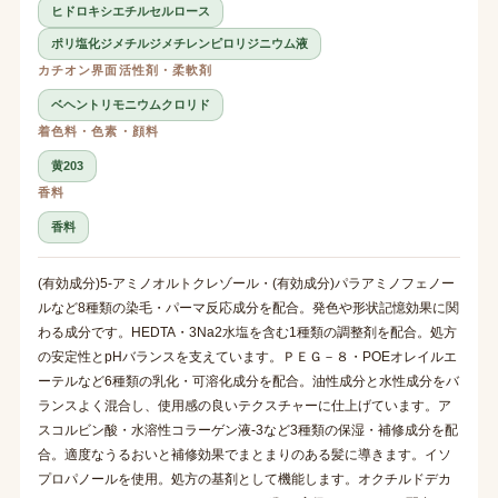
ヒドロキシエチルセルロース
ポリ塩化ジメチルジメチレンピロリジニウム液
カチオン界面活性剤・柔軟剤
ベヘントリモニウムクロリド
着色料・色素・顔料
黄203
香料
香料
(有効成分)5-アミノオルトクレゾール・(有効成分)パラアミノフェノー
ルなど8種類の染毛・パーマ反応成分を配合。発色や形状記憶効果に関
わる成分です。HEDTA・3Na2水塩を含む1種類の調整剤を配合。処方
の安定性とpHバランスを支えています。ＰＥＧ－８・POEオレイルエ
ーテルなど6種類の乳化・可溶化成分を配合。油性成分と水性成分をバ
ランスよく混合し、使用感の良いテクスチャーに仕上げています。ア
スコルビン酸・水溶性コラーゲン液-3など3種類の保湿・補修成分を配
合。適度なうるおいと補修効果でまとまりのある髪に導きます。イソ
プロパノールを使用。処方の基剤として機能します。オクチルドデカ