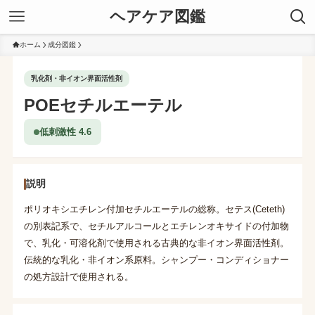
ヘアケア図鑑
ホーム
成分図鑑
乳化剤・非イオン界面活性剤
POEセチルエーテル
低刺激性 4.6
説明
ポリオキシエチレン付加セチルエーテルの総称。セテス(Ceteth)
の別表記系で、セチルアルコールとエチレンオキサイドの付加物
で、乳化・可溶化剤で使用される古典的な非イオン界面活性剤。
伝統的な乳化・非イオン系原料。シャンプー・コンディショナー
の処方設計で使用される。