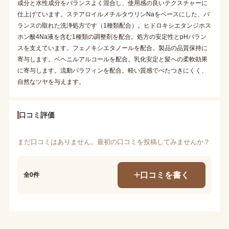
成分と水性成分をバランスよく混合し、使用感の良いテクスチャーに
仕上げています。ステアロイルメチルタウリンNaをベースにした、バ
ランスの取れた洗浄処方です（1種類配合）。ヒドロキシエタンジホス
ホン酸4Na液を含む1種類の調整剤を配合。処方の安定性とpHバラン
スを支えています。フェノキシエタノールを配合。製品の品質保持に
寄与します。ベヘニルアルコールを配合。乳化安定と髪への柔軟効果
に寄与します。流動パラフィンを配合。軽い質感でべたつきにくく、
自然なツヤを与えます。
口コミ評価
まだ口コミはありません。最初の口コミを投稿してみませんか？
口コミを書く
全0件