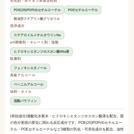
乳化剤・非イオン界面活性剤
POE(20)POP(4)セチルエーテル
POEセチルエーテル
親油型ステアリン酸グリセリル
洗浄成分
ステアロイルメチルタウリンNa
pH調整剤・キレート剤・塩類
ヒドロキシエタンジホスホン酸4Na液
防腐剤
フェノキシエタノール
高級アルコール
ベヘニルアルコール
油剤・オイル
流動パラフィン
(有効成分)過酸化水素水・ヒドロキシエタンジホスホン酸液を配合。髪
の色や形状の変化に関わる反応成分です。POE(20)POP(4)セチルエー
テル・POEセチルエーテルなど3種類の乳化・可溶化成分を配合。油性