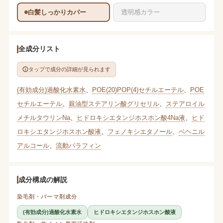
白髪しっかりカバー
透明感カラー
全成分リスト
タップで成分の詳細が見られます
(有効成分)過酸化水素水
、
POE(20)POP(4)セチルエーテル
、
POE
セチルエーテル
、
親油型ステアリン酸グリセリル
、
ステアロイル
メチルタウリンNa
、
ヒドロキシエタンジホスホン酸4Na液
、
ヒド
ロキシエタンジホスホン酸液
、
フェノキシエタノール
、
ベヘニル
アルコール
、
流動パラフィン
成分構成の解説
染毛剤・パーマ剤成分
(有効成分)過酸化水素水
ヒドロキシエタンジホスホン酸液