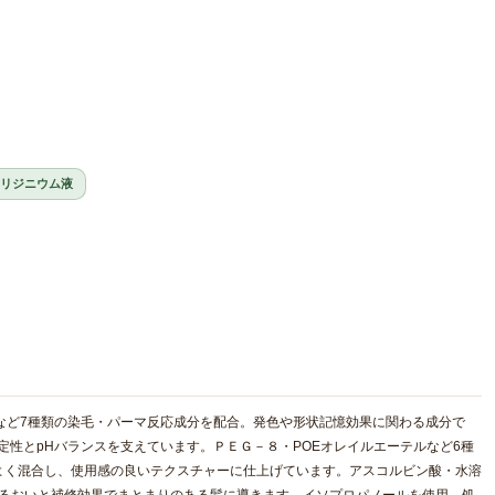
リジニウム液
ールなど7種類の染毛・パーマ反応成分を配合。発色や形状記憶効果に関わる成分で
安定性とpHバランスを支えています。ＰＥＧ－８・POEオレイルエーテルなど6種
よく混合し、使用感の良いテクスチャーに仕上げています。アスコルビン酸・水溶