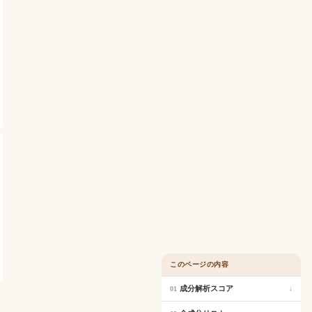
このページの内容
成分解析スコア
↓
01