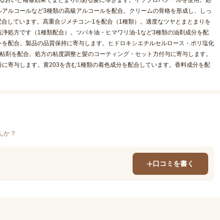
うるおいと補修効果でまとまりのある髪に導きます。イソプロパノールを使用。処
ルアルコールなど3種類の高級アルコールを配合。クリームの骨格を形成し、しっ
配合しています。高重合ジメチコン-1を配合（1種類）。適度なツヤとまとまりを
浄処方です（1種類配合）。ツバキ油・ヒマワリ油-1など3種類の油剤成分を配
ンを配合。製品の品質保持に寄与します。ヒドロキシエチルセルロース・ポリ塩化
増粘剤を配合。処方の粘度調整と髪のコーティング・セット力付与に寄与します。
に寄与します。黄203を含む1種類の着色成分を配合しています。香料成分を配
んか？
口コミを書く