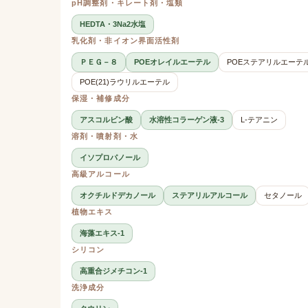
pH調整剤・キレート剤・塩類
HEDTA・3Na2水塩
乳化剤・非イオン界面活性剤
ＰＥＧ－８
POEオレイルエーテル
POEステアリルエーテ
POE(21)ラウリルエーテル
保湿・補修成分
アスコルビン酸
水溶性コラーゲン液-3
L-テアニン
溶剤・噴射剤・水
イソプロパノール
高級アルコール
オクチルドデカノール
ステアリルアルコール
セタノール
植物エキス
海藻エキス-1
シリコン
高重合ジメチコン-1
洗浄成分