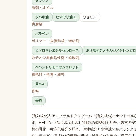
タウリン
油剤・オイル
ツバキ油
ヒマワリ油-1
ワセリン
防腐剤
パラベン
ポリマー・皮膜形成・増粘剤
ヒドロキシエチルセルロース
ポリ塩化ジメチルジメチレンピロ
カチオン界面活性剤・柔軟剤
ベヘントリモニウムクロリド
着色料・色素・顔料
黄203
香料
香料
(有効成分)5-アミノオルトクレゾール・(有効成分)α-ナフト
す。HEDTA・3Na2水塩を含む1種類の調整剤を配合。処方の
類の乳化・可溶化成分を配合。油性成分と水性成分をバランス