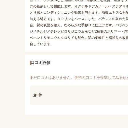
性コラーゲン液-3など3種類の保湿・補修成分を配合。適度な
方の基剤として機能します。オクチルドデカノール・ステアリ
とり感とコンディショニング効果を与えます。海藻エキス-1を
与える処方です。タウリンをベースにした、バランスの取れた洗
合。髪の表面を整え、なめらかな手触りに仕上げます。パラベ
ジメチルジメチレンピロリジニウム液など2種類のポリマー・
ベヘントリモニウムクロリドを配合。髪の柔軟性と指通りの改善
合しています。
口コミ評価
まだ口コミはありません。最初の口コミを投稿してみませ
全0件