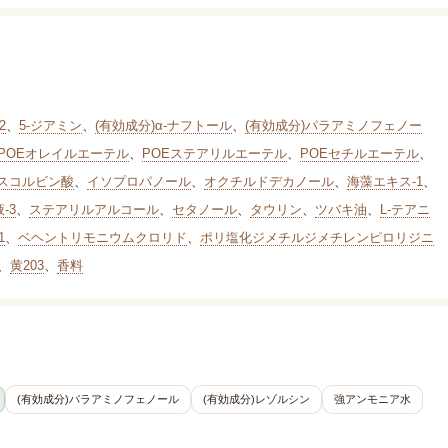
2
、
5-ジアミン
、
(有効成分)α-ナフトール
、
(有効成分)パラアミノフェノー
POEオレイルエーテル
、
POEステアリルエーテル
、
POEセチルエーテル
、
スコルビン酸
、
イソプロパノール
、
オクチルドデカノール
、
海藻エキス-1
、
-3
、
ステアリルアルコール
、
セタノール
、
タウリン
、
ツバキ油
、
L-テアニ
1
、
ベヘントリモニウムクロリド
、
ポリ塩化ジメチルジメチレンピロリジニ
、
黄203
、
香料
(有効成分)パラアミノフェノール
(有効成分)レゾルシン
強アンモニア水