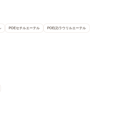
ル
POEセチルエーテル
POE(2)ラウリルエーテル