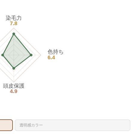
染毛力
7.8
色持ち
6.4
頭皮保護
4.9
透明感カラー