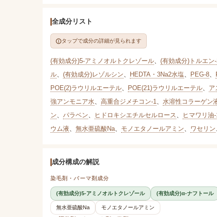
全成分リスト
タップで成分の詳細が見られます
(有効成分)5-アミノオルトクレゾール
、
(有効成分)トルエン-
ル
、
(有効成分)レゾルシン
、
HEDTA・3Na2水塩
、
PEG-8
、
POE(2)ラウリルエーテル
、
POE(21)ラウリルエーテル
、
ア
強アンモニア水
、
高重合ジメチコン-1
、
水溶性コラーゲン液
ン
、
パラベン
、
ヒドロキシエチルセルロース
、
ヒマワリ油-
ウム液
、
無水亜硫酸Na
、
モノエタノールアミン
、
ワセリン
成分構成の解説
染毛剤・パーマ剤成分
(有効成分)5-アミノオルトクレゾール
(有効成分)α-ナフトール
無水亜硫酸Na
モノエタノールアミン