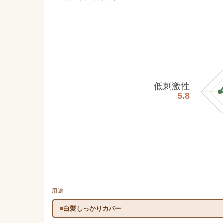
低刺激性
5.8
用途
白髪しっかりカバー