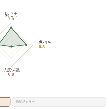
染毛力
7.8
色持ち
6.8
頭皮保護
0.8
透明感カラー