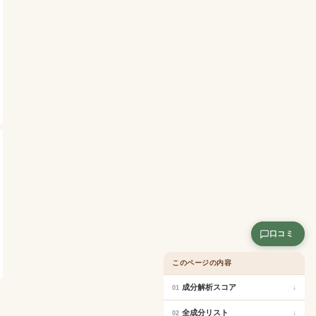
口コミ
このページの内容
成分解析スコア
↓
01
全成分リスト
↓
02