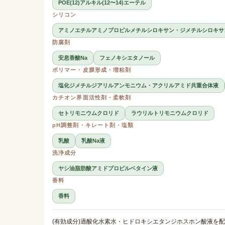
POE(12)アルキル(12〜14)エーテル
シリコン
アミノエチルアミノプロピルメチルシロキサン・ジメチルシロキサ
防腐剤
安息香酸Na
フェノキシエタノール
ポリマー・皮膜形成・増粘剤
塩化ジメチルジアリルアンモニウム・アクリルアミド共重合体液
カチオン界面活性剤・柔軟剤
セトリモニウムクロリド
ラウリルトリモニウムクロリド
pH調整剤・キレート剤・塩類
乳酸
乳酸Na液
洗浄成分
ヤシ油脂肪酸アミドプロピルベタイン液
香料
香料
(有効成分)過酸化水素水・ヒドロキシエタンジホスホン酸液を