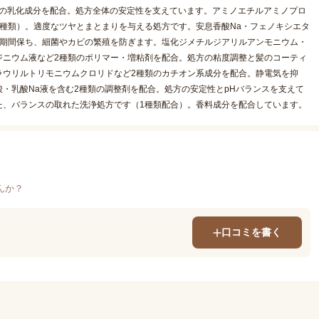
む1種類の乳化成分を配合。処方全体の安定性を支えています。アミノエチルアミノプロ
種類）。適度なツヤとまとまりを与える処方です。安息香酸Na・フェノキシエタ
長期間保ち、細菌やカビの繁殖を防ぎます。塩化ジメチルジアリルアンモニウム・
ジニウム液など2種類のポリマー・増粘剤を配合。処方の粘度調整と髪のコーティ
ラウリルトリモニウムクロリドなど2種類のカチオン系成分を配合。静電気を抑
・乳酸Na液を含む2種類の調整剤を配合。処方の安定性とpHバランスを支えて
た、バランスの取れた洗浄処方です（1種類配合）。香料成分を配合しています。
んか？
口コミを書く