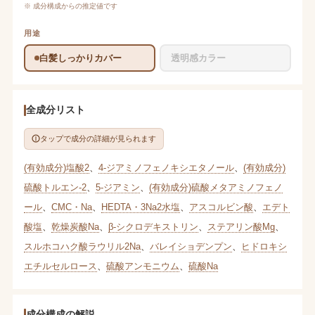
※ 成分構成からの推定値です
用途
白髪しっかりカバー
透明感カラー
全成分リスト
タップで成分の詳細が見られます
(有効成分)塩酸2
、
4-ジアミノフェノキシエタノール
、
(有効成分)
硫酸トルエン-2
、
5-ジアミン
、
(有効成分)硫酸メタアミノフェノ
ール
、
CMC・Na
、
HEDTA・3Na2水塩
、
アスコルビン酸
、
エデト
酸塩
、
乾燥炭酸Na
、
β-シクロデキストリン
、
ステアリン酸Mg
、
スルホコハク酸ラウリル2Na
、
バレイショデンプン
、
ヒドロキシ
エチルセルロース
、
硫酸アンモニウム
、
硫酸Na
成分構成の解説