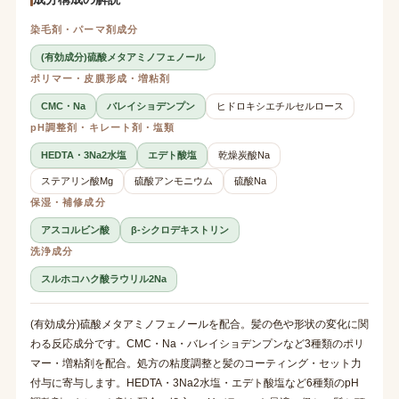
染毛剤・パーマ剤成分
(有効成分)硫酸メタアミノフェノール
ポリマー・皮膜形成・増粘剤
CMC・Na
バレイショデンプン
ヒドロキシエチルセルロース
pH調整剤・キレート剤・塩類
HEDTA・3Na2水塩
エデト酸塩
乾燥炭酸Na
ステアリン酸Mg
硫酸アンモニウム
硫酸Na
保湿・補修成分
アスコルビン酸
β-シクロデキストリン
洗浄成分
スルホコハク酸ラウリル2Na
(有効成分)硫酸メタアミノフェノールを配合。髪の色や形状の変化に関
わる反応成分です。CMC・Na・バレイショデンプンなど3種類のポリ
マー・増粘剤を配合。処方の粘度調整と髪のコーティング・セット力
付与に寄与します。HEDTA・3Na2水塩・エデト酸塩など6種類のpH