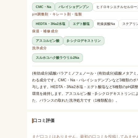
CMC・Na
バレイショデンプン
ヒドロキシエチルセルロー
pH調整剤・キレート剤・塩類
HEDTA・3Na2水塩
エデト酸塩
乾燥炭酸Na
ステアリン
保湿・補修成分
アスコルビン酸
β-シクロデキストリン
洗浄成分
スルホコハク酸ラウリル2Na
(有効成分)硫酸パラアミノフェノール・(有効成分)硫酸メタア
わる成分です。CMC・Na・バレイショデンプンなど3種類の
与します。HEDTA・3Na2水塩・エデト酸塩など6種類のp
環境を維持します。アスコルビン酸・β-シクロデキストリンに
た、バランスの取れた洗浄処方です（1種類配合）。
口コミ評価
まだ口コミはありません。最初の口コミを投稿してみませ