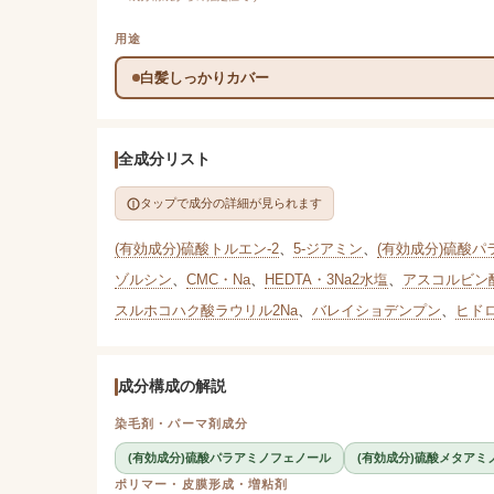
用途
白髪しっかりカバー
全成分リスト
タップで成分の詳細が見られます
(有効成分)硫酸トルエン-2
、
5-ジアミン
、
(有効成分)硫酸
ゾルシン
、
CMC・Na
、
HEDTA・3Na2水塩
、
アスコルビン
スルホコハク酸ラウリル2Na
、
バレイショデンプン
、
ヒド
成分構成の解説
染毛剤・パーマ剤成分
(有効成分)硫酸パラアミノフェノール
(有効成分)硫酸メタアミ
ポリマー・皮膜形成・増粘剤