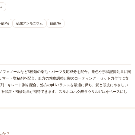
ス
酸Mg
硫酸アンモニウム
硫酸Na
ミノフェノールなど3種類の染毛・パーマ反応成分を配合。発色や形状記憶効果に関
ポリマー・増粘剤を配合。処方の粘度調整と髪のコーティング・セット力付与に寄
H調整剤・キレート剤を配合。処方のpHバランスを最適に保ち、髪と頭皮にやさしい
よる保湿・補修効果が期待できます。スルホコハク酸ラウリル2Naをベースにし
んか？