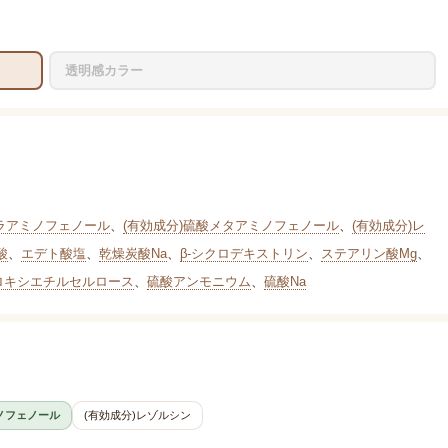
透明感カラー
パラアミノフェノール
、
(有効成分)硫酸メタアミノフェノール
、
(有効成分)レ
酸
、
エデト酸塩
、
乾燥炭酸Na
、
β-シクロデキストリン
、
ステアリン酸Mg
、
ロキシエチルセルロース
、
硫酸アンモニウム
、
硫酸Na
ノフェノール
(有効成分)レゾルシン