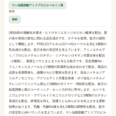
ヤシ油脂肪酸アミドプロピルベタイン液
香料
香料
(有効成分)過酸化水素水・ヒドロキシエタンジホスホン酸液を配合。髪
の色や形状の変化に関わる反応成分です。ＤＰＧを使用。処方の基剤
として機能します。POE(12)アルキル(12〜14)エーテルを含む1種類の
乳化成分を配合。処方全体の安定性を支えています。アミノエチルア
ミノプロピルメチルシロキサン・ジメチルシロキサン共重合体を配合
（1種類）。適度なツヤとまとまりを与える処方です。安息香酸Na・
フェノキシエタノールなど2種類の防腐剤を組み合わせて配合。製品の
品質を長期間保ち、細菌やカビの繁殖を防ぎます。塩化ジメチルジア
リルアンモニウム・アクリルアミド共重合体液・ポリ塩化ジメチルメ
チレンピペリジニウム液など2種類のポリマー・増粘剤を配合。処方の
粘度調整と髪のコーティング・セット力付与に寄与します。セトリモ
ニウムクロリド・ラウリルトリモニウムクロリドなど2種類のカチオン
系成分を配合。静電気を抑え、指通りとなめらかさを向上させる柔軟
効果があります。乳酸・乳酸Na液を含む2種類の調整剤を配合。処方
の安定性とpHバランスを支えています。ヤシ油脂肪酸アミドプロピル