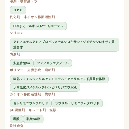
溶剤・噴射剤・水
ＤＰＧ
乳化剤・非イオン界面活性剤
POE(12)アルキル(12〜14)エーテル
シリコン
アミノエチルアミノプロピルメチルシロキサン・ジメチルシロキサン共
重合体
防腐剤
安息香酸Na
フェノキシエタノール
ポリマー・皮膜形成・増粘剤
塩化ジメチルジアリルアンモニウム・アクリルアミド共重合体液
ポリ塩化ジメチルメチレンピペリジニウム液
カチオン界面活性剤・柔軟剤
セトリモニウムクロリド
ラウリルトリモニウムクロリド
pH調整剤・キレート剤・塩類
乳酸
乳酸Na液
洗浄成分