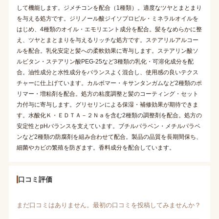
して機能します。ジメチコンを配合（1種類）。適度なツヤとまとまり
を与える処方です。ジリノール酸ジイソプロピル・ミネラルオイルを
はじめ、4種類のオイル・エモリエント成分を配合。髪をなめらかに整
え、ツヤとまとまりを与えるリッチな処方です。ステアリルアルコー
ルを配合。乳化安定と髪への柔軟効果に寄与します。ステアリン酸ソ
ルビタン・ステアリン酸PEG-25など3種類の乳化・可溶化成分を配
合。油性成分と水性成分をバランスよく混合し、使用感の良いテクス
チャーに仕上げています。カルボマー・キサンタンガムなど2種類のポ
リマー・増粘剤を配合。処方の粘度調整と髪のコーティング・セット
力付与に寄与します。グリセリンによる保湿・補修効果が期待できま
す。水酸化Ｋ・ＥＤＴＡ－２Ｎａを含む2種類の調整剤を配合。処方の
安定性とpHバランスを支えています。ブチルパラベン・メチルパラベ
ンなど2種類の防腐剤を組み合わせて配合。製品の品質を長期間保ち、
細菌やカビの繁殖を防ぎます。香料成分を配合しています。
口コミ評価
まだ口コミはありません。最初の口コミを投稿してみませんか？