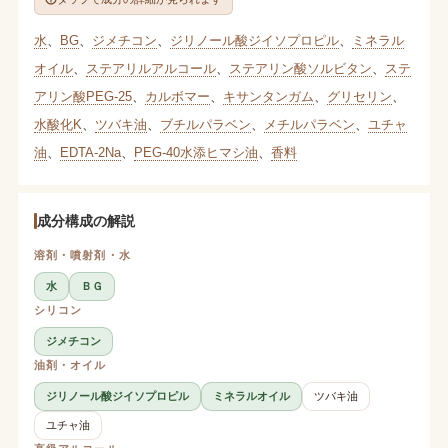
水
、
BG
、
ジメチコン
、
ジリノール酸ジイソプロピル
、
ミネラル
オイル
、
ステアリルアルコール
、
ステアリン酸ソルビタン
、
ステ
アリン酸PEG-25
、
カルボマー
、
キサンタンガム
、
グリセリン
、
水酸化K
、
ツバキ油
、
ブチルパラベン
、
メチルパラベン
、
ユチャ
油
、
EDTA-2Na
、
PEG-40水添ヒマシ油
、
香料
成分構成の解説
溶剤・噴射剤・水
水
ＢＧ
シリコン
ジメチコン
油剤・オイル
ジリノール酸ジイソプロピル
ミネラルオイル
ツバキ油
ユチャ油