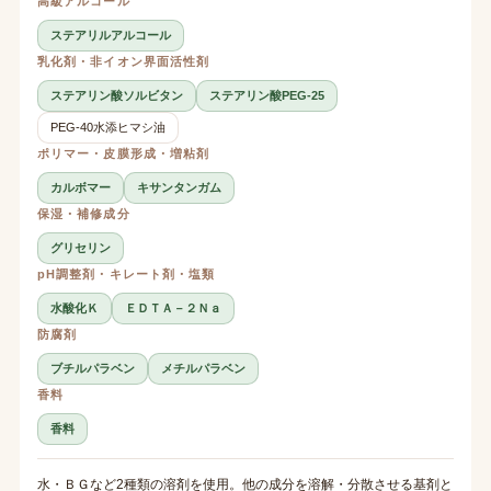
高級アルコール
ステアリルアルコール
乳化剤・非イオン界面活性剤
ステアリン酸ソルビタン
ステアリン酸PEG-25
PEG-40水添ヒマシ油
ポリマー・皮膜形成・増粘剤
カルボマー
キサンタンガム
保湿・補修成分
グリセリン
pH調整剤・キレート剤・塩類
水酸化Ｋ
ＥＤＴＡ－２Ｎａ
防腐剤
ブチルパラベン
メチルパラベン
香料
香料
水・ＢＧなど2種類の溶剤を使用。他の成分を溶解・分散させる基剤と