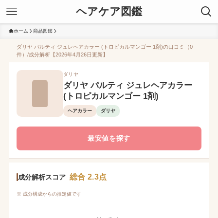
ヘアケア図鑑
ホーム
商品図鑑
ダリヤ パルティ ジュレヘアカラー (トロピカルマンゴー 1剤)の口コミ（0
件）/成分解析【2026年4月26日更新】
ダリヤ
ダリヤ パルティ ジュレヘアカラー
(トロピカルマンゴー 1剤)
ヘアカラー
ダリヤ
最安値を探す
総合 2.3点
成分解析スコア
※ 成分構成からの推定値です