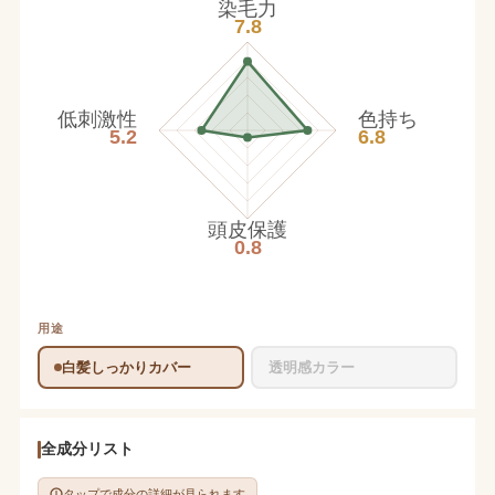
染毛力
7.8
低刺激性
色持ち
5.2
6.8
頭皮保護
0.8
用途
白髪しっかりカバー
透明感カラー
全成分リスト
タップで成分の詳細が見られます