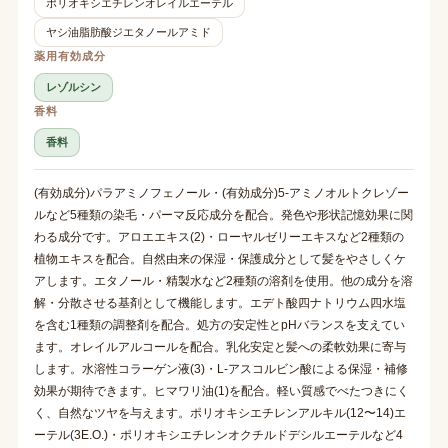
ポリオキシエチレンオレイルエーテル
ヤシ油脂肪酸ジエタノールアミド
薬用有効成分
レゾルシン
香料
香料
(有効成分)パラアミノフェノール・(有効成分)5-アミノオルトクレゾー
ルなど5種類の染毛・パーマ反応成分を配合。発色や形状記憶効果に関
わる成分です。アロエエキス(2)・ローヤルゼリーエキスなど2種類の
植物エキスを配合。自然由来の保湿・保護成分として髪をやさしくケ
アします。エタノール・精製水など2種類の溶剤を使用。他の成分を溶
解・分散させる基剤として機能します。エデト酸四ナトリウム四水塩
を含む1種類の調整剤を配合。処方の安定性とpHバランスを支えてい
ます。オレイルアルコールを配合。乳化安定と髪への柔軟効果に寄与
します。水溶性コラーゲン液(3)・L-アスコルビン酸による保湿・補修
効果が期待できます。ヒマワリ油(1)を配合。軽い質感でべたつきにく
く、自然なツヤを与えます。ポリオキシエチレンアルキル(12〜14)エ
ーテル(3E.O.)・ポリオキシエチレンオクチルドデシルエーテルなど4