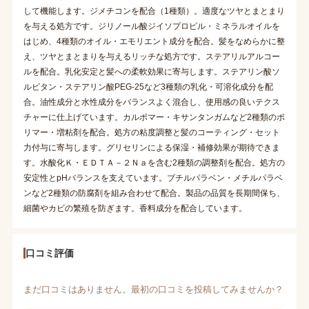
して機能します。ジメチコンを配合（1種類）。適度なツヤとまとまり
を与える処方です。ジリノール酸ジイソプロピル・ミネラルオイルを
はじめ、4種類のオイル・エモリエント成分を配合。髪をなめらかに整
え、ツヤとまとまりを与えるリッチな処方です。ステアリルアルコー
ルを配合。乳化安定と髪への柔軟効果に寄与します。ステアリン酸ソ
ルビタン・ステアリン酸PEG-25など3種類の乳化・可溶化成分を配
合。油性成分と水性成分をバランスよく混合し、使用感の良いテクス
チャーに仕上げています。カルボマー・キサンタンガムなど2種類のポ
リマー・増粘剤を配合。処方の粘度調整と髪のコーティング・セット
力付与に寄与します。グリセリンによる保湿・補修効果が期待できま
す。水酸化Ｋ・ＥＤＴＡ－２Ｎａを含む2種類の調整剤を配合。処方の
安定性とpHバランスを支えています。ブチルパラベン・メチルパラベ
ンなど2種類の防腐剤を組み合わせて配合。製品の品質を長期間保ち、
細菌やカビの繁殖を防ぎます。香料成分を配合しています。
口コミ評価
まだ口コミはありません。最初の口コミを投稿してみませんか？