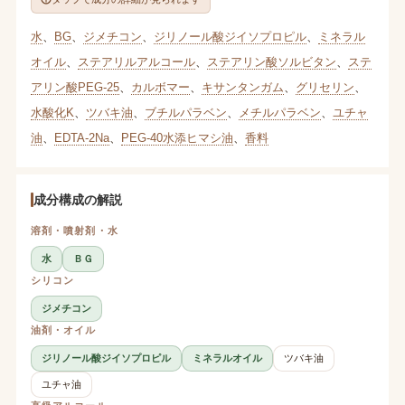
水
、
BG
、
ジメチコン
、
ジリノール酸ジイソプロピル
、
ミネラル
オイル
、
ステアリルアルコール
、
ステアリン酸ソルビタン
、
ステ
アリン酸PEG-25
、
カルボマー
、
キサンタンガム
、
グリセリン
、
水酸化K
、
ツバキ油
、
ブチルパラベン
、
メチルパラベン
、
ユチャ
油
、
EDTA-2Na
、
PEG-40水添ヒマシ油
、
香料
成分構成の解説
溶剤・噴射剤・水
水
ＢＧ
シリコン
ジメチコン
油剤・オイル
ジリノール酸ジイソプロピル
ミネラルオイル
ツバキ油
ユチャ油