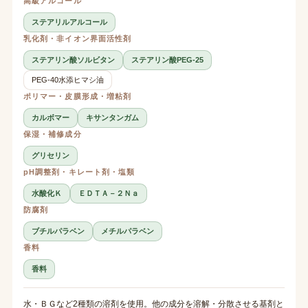
高級アルコール
ステアリルアルコール
乳化剤・非イオン界面活性剤
ステアリン酸ソルビタン
ステアリン酸PEG-25
PEG-40水添ヒマシ油
ポリマー・皮膜形成・増粘剤
カルボマー
キサンタンガム
保湿・補修成分
グリセリン
pH調整剤・キレート剤・塩類
水酸化Ｋ
ＥＤＴＡ－２Ｎａ
防腐剤
ブチルパラベン
メチルパラベン
香料
香料
水・ＢＧなど2種類の溶剤を使用。他の成分を溶解・分散させる基剤と