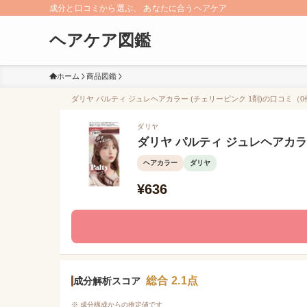
成分と口コミから選ぶ、 あなたに合うヘアケア
ヘアケア図鑑
ホーム
商品図鑑
ダリヤ パルティ ジュレヘアカラー (チェリーピンク 1剤)の口コミ（0件
ダリヤ
ダリヤ パルティ ジュレヘアカラー
ヘアカラー
ダリヤ
¥636
総合 2.1点
成分解析スコア
※ 成分構成からの推定値です