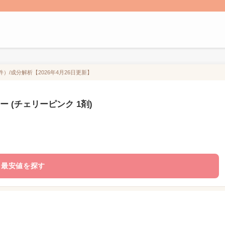
）/成分解析【2026年4月26日更新】
 (チェリーピンク 1剤)
最安値を探す