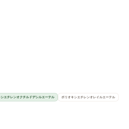
キシエチレンオクチルドデシルエーテル
ポリオキシエチレンオレイルエーテル