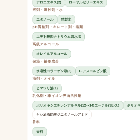
アロエエキス(2)
ローヤルゼリーエキス
溶剤・噴射剤・水
エタノール
精製水
pH調整剤・キレート剤・塩類
エデト酸四ナトリウム四水塩
高級アルコール
オレイルアルコール
保湿・補修成分
水溶性コラーゲン液(3)
L-アスコルビン酸
油剤・オイル
ヒマワリ油(1)
乳化剤・非イオン界面活性剤
ポリオキシエチレンアルキル(12〜14)エーテル(3E.O.)
ポリオ
ヤシ油脂肪酸ジエタノールアミド
香料
香料