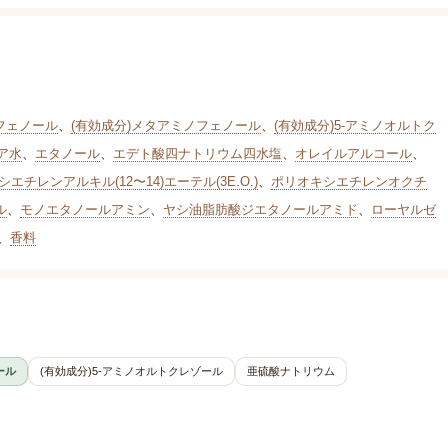
フェノール
、
(有効成分)メタアミノフェノール
、
(有効成分)5-アミノオルトク
ア水
、
エタノール
、
エデト酸四ナトリウム四水塩
、
オレイルアルコール
、
エチレンアルキル(12〜14)エーテル(3E.O.)
、
ポリオキシエチレンオクチ
ル
、
モノエタノールアミン
、
ヤシ油脂肪酸ジエタノールアミド
、
ローヤルゼ
、
香料
ール
(有効成分)5-アミノオルトクレゾール
亜硫酸ナトリウム