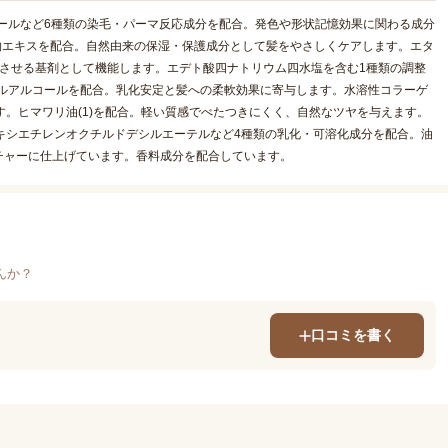
ノールなど6種類の染毛・パーマ反応成分を配合。発色や形状記憶効果に関わる成分
植物エキスを配合。自然由来の保湿・保護成分として髪をやさしくケアします。エタ
させる基剤として機能します。エデト酸四ナトリウム四水塩を含む1種類の調整
イルアルコールを配合。乳化安定と髪への柔軟効果に寄与します。水溶性コラーゲ
ます。ヒマワリ油(1)を配合。軽い質感でべたつきにくく、自然なツヤを与えます。
・ポリオキシエチレンオクチルドデシルエーテルなど4種類の乳化・可溶化成分を配合。油
チャーに仕上げています。香料成分を配合しています。
んか？
口コミを書く