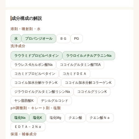
成分構成の解説
溶剤・噴射剤・水
水
プロパンジオール
ＢＧ
PG
洗浄成分
ラウラミドプロピルベタイン
ラウロイルメチルアラニンNa
ラウレス-6カルボン酸Na
ココイルグルタミン酸TEA
コカミドプロピルベタイン
コカミドＤＥＡ
ココイル加水分解ケラチンK
ココイル加水分解コラーゲンK
ジラウロイルグルタミン酸リシンNa
ココイルグリシンK
ヤシ脂肪酸K
デシルグルコシド
pH調整剤・キレート剤・塩類
塩化Na
塩化K
塩化Mg
クエン酸
クエン酸Ｎａ
ＥＤＴＡ－２Ｎａ
保湿・補修成分