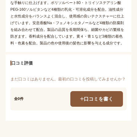
な手触りに仕上げます。ポリソルベート80・トリイソステアリン酸
PEG-160ソルビタンなど4種類の乳化・可溶化成分を配合。油性成分
と水性成分をバランスよく混合し、使用感の良いテクスチャーに仕上
げています。安息香酸Na・フェノキシエタノールなど4種類の防腐剤
を組み合わせて配合。製品の品質を長期間保ち、細菌やカビの繁殖を
防ぎます。香料成分を配合しています。黄４・青１など3種類の着色
料・色素を配合。製品の色や使用後の髪色に影響を与える成分です。
口コミ評価
まだ口コミはありません。最初の口コミを投稿してみませんか？
口コミを書く
全0件