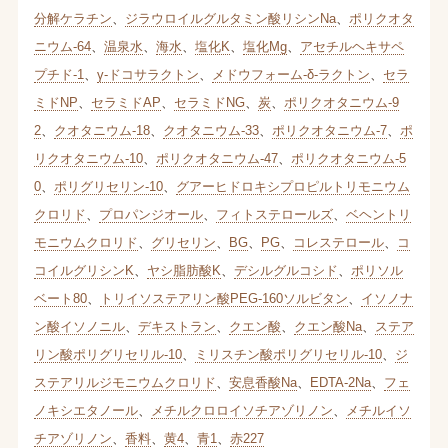
分解ケラチン
、
ジラウロイルグルタミン酸リシンNa
、
ポリクオタ
ニウム-64
、
温泉水
、
海水
、
塩化K
、
塩化Mg
、
アセチルヘキサペ
プチド-1
、
γ-ドコサラクトン
、
メドウフォーム-δ-ラクトン
、
セラ
ミドNP
、
セラミドAP
、
セラミドNG
、
炭
、
ポリクオタニウム-9
2
、
クオタニウム-18
、
クオタニウム-33
、
ポリクオタニウム-7
、
ポ
リクオタニウム-10
、
ポリクオタニウム-47
、
ポリクオタニウム-5
0
、
ポリグリセリン-10
、
グアーヒドロキシプロピルトリモニウム
クロリド
、
プロパンジオール
、
フィトステロールズ
、
ベヘントリ
モニウムクロリド
、
グリセリン
、
BG
、
PG
、
コレステロール
、
コ
コイルグリシンK
、
ヤシ脂肪酸K
、
デシルグルコシド
、
ポリソル
ベート80
、
トリイソステアリン酸PEG-160ソルビタン
、
イソノナ
ン酸イソノニル
、
デキストラン
、
クエン酸
、
クエン酸Na
、
ステア
リン酸ポリグリセリル-10
、
ミリスチン酸ポリグリセリル-10
、
ジ
ステアリルジモニウムクロリド
、
安息香酸Na
、
EDTA-2Na
、
フェ
ノキシエタノール
、
メチルクロロイソチアゾリノン
、
メチルイソ
チアゾリノン
、
香料
、
黄4
、
青1
、
赤227