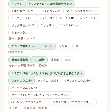
ヘマチン
イソステアロイル加水分解ケラチン
加水分解ウールキューティクルタンパク
アセチルヘキサペプチド-1
γ-ドコサラクトン
セラミドNP
セラミドAP
セラミドNG
ポリグリセリン-10
グリセリン
コレステロール
デキストラン
粉体・無機・クレイ
モロッコ溶岩クレイ
カオリン
海シルト
炭
植物エキス
腐植土抽出物
フルボ酸
温泉水
海水
カチオン界面活性剤・柔軟剤
ステアルジモニウムヒドロキシプロピル加水分解ケラチン
クオタニウム-18
クオタニウム-33
ポリクオタニウム-10
ポリクオタニウム-47
グアーヒドロキシプロピルトリモニウムクロリド
ベヘントリモニウムクロリド
ジステアリルジモニウムクロリド
ポリマー・皮膜形成・増粘剤