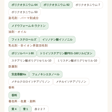
ポリクオタニウム-64
ポリクオタニウム-92
ポリクオタニウム-7
ポリクオタニウム-50
染毛剤・パーマ剤成分
メドウフォーム-δ-ラクトン
油剤・オイル
フィトステロールズ
イソノナン酸イソノニル
乳化剤・非イオン界面活性剤
ポリソルベート80
トリイソステアリン酸PEG-160ソルビタン
ステアリン酸ポリグリセリル-10
ミリスチン酸ポリグリセリル-10
防腐剤
安息香酸Na
フェノキシエタノール
メチルクロロイソチアゾリノン
メチルイソチアゾリノン
香料
香料
着色料・色素・顔料
黄４
青１
赤２２７