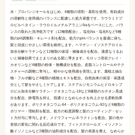
水・プロパンジオールをはじめ、4種類の溶剤・基剤を使用。有効成分
の溶解性と使用感のバランスに配慮した処方基盤です。ラウラミドプ
ロピルベタイン・ラウロイルメチルアラニンNaをベースにした、バラ
ンスの取れた洗浄処方です（12種類配合）。塩化Na・塩化Kなど6種
類のpH調整剤・キレート剤を配合。処方のpHバランスを最適に保ち、
髪と頭皮にやさしい環境を維持します。ヘマチン・イソステアロイル
加水分解ケラチンなど12種類の保湿・補修成分を配合。適度なうるお
いと補修効果でまとまりのある髪に導きます。モロッコ溶岩クレイ・
カオリンなど4種類の粉体・無機成分を配合。皮脂コントロールやテク
スチャーの調整に寄与し、軽やかな使用感を実現します。腐植土抽出
物・フルボ酸など4種類の植物エキスを配合。自然由来の保湿・保護成
分として髪をやさしくケアします。ステアルジモニウムヒドロキシプ
ロピル加水分解ケラチン・クオタニウム-18など8種類のカチオン系成
分を配合。静電気を抑え、指通りとなめらかさを向上させる柔軟効果
があります。ポリクオタニウム-64・ポリクオタニウム-92など4種類の
ポリマー・増粘剤を配合。処方の粘度調整と髪のコーティング・セッ
ト力付与に寄与します。メドウフォーム-δ-ラクトンを配合。髪の色や
形状の変化に関わる反応成分です。フィトステロールズ・イソノナン
酸イソノニルなど2種類の油剤成分を配合。髪の表面を整え、なめらか