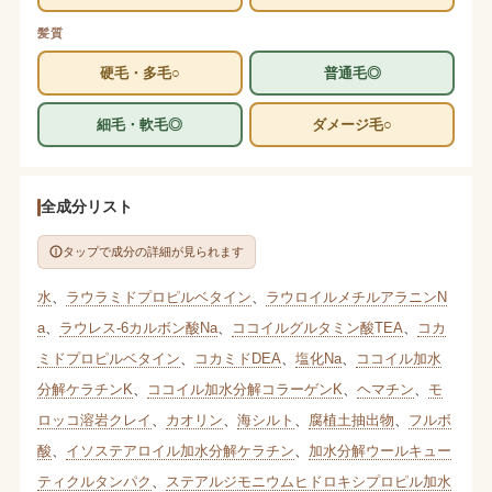
髪質
硬毛・多毛○
普通毛◎
細毛・軟毛◎
ダメージ毛○
全成分リスト
タップで成分の詳細が見られます
水
、
ラウラミドプロピルベタイン
、
ラウロイルメチルアラニンN
a
、
ラウレス-6カルボン酸Na
、
ココイルグルタミン酸TEA
、
コカ
ミドプロピルベタイン
、
コカミドDEA
、
塩化Na
、
ココイル加水
分解ケラチンK
、
ココイル加水分解コラーゲンK
、
ヘマチン
、
モ
ロッコ溶岩クレイ
、
カオリン
、
海シルト
、
腐植土抽出物
、
フルボ
酸
、
イソステアロイル加水分解ケラチン
、
加水分解ウールキュー
ティクルタンパク
、
ステアルジモニウムヒドロキシプロピル加水