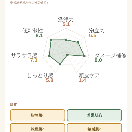
※ 成分構成からの推定値です
洗浄力
5.1
低刺激性
泡立ち
8.1
6.5
サラサラ感
ダメージ補修
7.3
8.0
しっとり感
頭皮ケア
5.8
1.4
肌質
脂性肌○
普通肌◎
乾燥肌○
敏感肌○