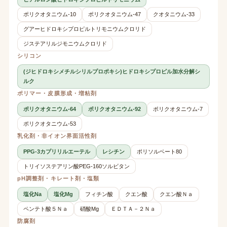
ポリクオタニウム-10
ポリクオタニウム-47
クオタニウム-33
グアーヒドロキシプロピルトリモニウムクロリド
ジステアリルジモニウムクロリド
シリコン
(ジヒドロキシメチルシリルプロポキシ)ヒドロキシプロピル加水分解シ
ルク
ポリマー・皮膜形成・増粘剤
ポリクオタニウム-64
ポリクオタニウム-92
ポリクオタニウム-7
ポリクオタニウム-53
乳化剤・非イオン界面活性剤
PPG-3カプリリルエーテル
レシチン
ポリソルベート80
トリイソステアリン酸PEG-160ソルビタン
pH調整剤・キレート剤・塩類
塩化Na
塩化Mg
フィチン酸
クエン酸
クエン酸Ｎａ
ペンテト酸５Ｎａ
硝酸Mg
ＥＤＴＡ－２Ｎａ
防腐剤