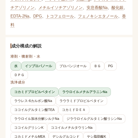
チアゾリノン
、
メチルイソチアゾリノン
、
安息香酸Na
、
酸化銀
、
EDTA-2Na
、
DPG
、
トコフェロール
、
フェノキシエタノール
、
香
料
成分構成の解説
溶剤・噴射剤・水
水
イソプロパノール
プロパンジオール
ＢＧ
PG
ＤＰＧ
洗浄成分
コカミドプロピルベタイン
ラウロイルメチルアラニンNa
ラウレス-6カルボン酸Na
ラウラミドプロピルベタイン
ココイルグルタミン酸TEA
コカミドＤＥＡ
ラウロイル加水分解シルクNa
ジラウロイルグルタミン酸リシンNa
ココイルグリシンK
ココイルメチルタウリンNa
コカミドメチルMEA
デシルグルコシド
ヤシ脂肪酸K