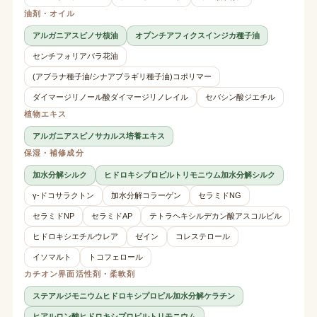
油剤・オイル
アルガニアスピノサ核油
オプンチアフィクスインジカ種子油
センチフォリアバラ花油
(アブラナ種子油/シナアブラギリ種子油)コポリマー
ダイマージリノール酸ダイマージリノレイル
セバシン酸ジエチル
植物エキス
アルガニアスピノサカルス培養エキス
保湿・補修成分
加水分解シルク
ヒドロキシプロピルトリモニウム加水分解シルク
γ-ドコサラクトン
加水分解コラーゲン
セラミドNG
セラミドNP
セラミドAP
テトラヘキシルデカン酸アスコルビル
ヒドロキシエチルウレア
ゼイン
コレステロール
イソマルト
トコフェロール
カチオン界面活性剤・柔軟剤
ステアルジモニウムヒドロキシプロピル加水分解ケラチン
ヒアルロン酸ヒドロキシプロピルトリモニウム