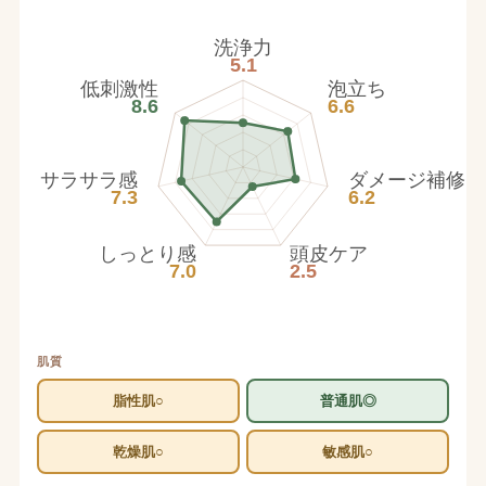
洗浄力
5.1
低刺激性
泡立ち
8.6
6.6
サラサラ感
ダメージ補修
7.3
6.2
しっとり感
頭皮ケア
7.0
2.5
肌質
脂性肌○
普通肌◎
乾燥肌○
敏感肌○