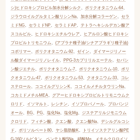
シ)ヒドロキシプロピル加水分解シルク
、
ポリクオタニウム-64
、
ジラウロイルグルタミン酸リシンNa
、
加水分解コラーゲン
、
セラ
ミドNG
、
セラミドNP
、
セラミドAP
、
テトラヘキシルデカン酸ア
スコルビル
、
ヒドロキシエチルウレア
、
ヒアルロン酸ヒドロキシ
プロピルトリモニウム
、
(アブラナ種子油/シナアブラギリ種子油)
コポリマー
、
ポリクオタニウム-92
、
ゼイン
、
ダイマージリノー
ル酸ダイマージリノレイル
、
PPG-3カプリリルエーテル
、
セバシ
ン酸ジエチル
、
ポリクオタニウム-7
、
ポリクオタニウム-10
、
ポリ
クオタニウム-47
、
ポリクオタニウム-53
、
クオタニウム-33
、
コレ
ステロール
、
ココイルグリシンK
、
ココイルメチルタウリンNa
、
コカミドメチルMEA
、
グアーヒドロキシプロピルトリモニウムク
ロリド
、
イソマルト
、
レシチン
、
イソプロパノール
、
プロパンジ
オール
、
BG
、
PG
、
塩化Na
、
塩化Mg
、
ジステアリルジモニウム
クロリド
、
フィチン酸
、
クエン酸
、
クエン酸Na
、
デシルグルコシ
ド
、
ポリソルベート80
、
ヤシ脂肪酸K
、
トリイソステアリン酸PE
G-160ソルビタン
、
ペンテト酸5Na
、
硝酸Mg
、
メチルクロロイソ