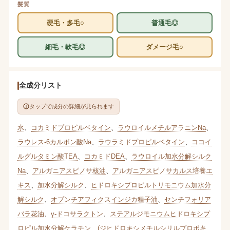
髪質
硬毛・多毛○
普通毛◎
細毛・軟毛◎
ダメージ毛○
全成分リスト
タップで成分の詳細が見られます
水
、
コカミドプロピルベタイン
、
ラウロイルメチルアラニンNa
、
ラウレス-6カルボン酸Na
、
ラウラミドプロピルベタイン
、
ココイ
ルグルタミン酸TEA
、
コカミドDEA
、
ラウロイル加水分解シルク
Na
、
アルガニアスピノサ核油
、
アルガニアスピノサカルス培養エ
キス
、
加水分解シルク
、
ヒドロキシプロピルトリモニウム加水分
解シルク
、
オプンチアフィクスインジカ種子油
、
センチフォリア
バラ花油
、
γ-ドコサラクトン
、
ステアルジモニウムヒドロキシプ
ロピル加水分解ケラチン
、
(ジヒドロキシメチルシリルプロポキ