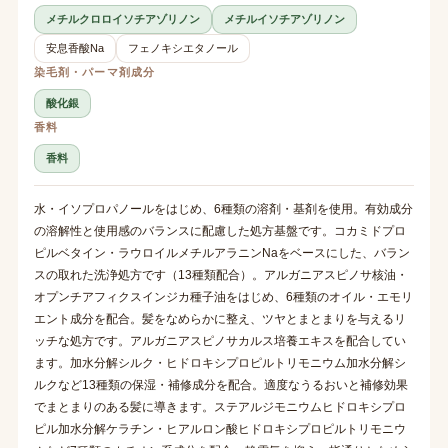
メチルクロロイソチアゾリノン
メチルイソチアゾリノン
安息香酸Na
フェノキシエタノール
染毛剤・パーマ剤成分
酸化銀
香料
香料
水・イソプロパノールをはじめ、6種類の溶剤・基剤を使用。有効成分
の溶解性と使用感のバランスに配慮した処方基盤です。コカミドプロ
ピルベタイン・ラウロイルメチルアラニンNaをベースにした、バラン
スの取れた洗浄処方です（13種類配合）。アルガニアスピノサ核油・
オプンチアフィクスインジカ種子油をはじめ、6種類のオイル・エモリ
エント成分を配合。髪をなめらかに整え、ツヤとまとまりを与えるリ
ッチな処方です。アルガニアスピノサカルス培養エキスを配合してい
ます。加水分解シルク・ヒドロキシプロピルトリモニウム加水分解シ
ルクなど13種類の保湿・補修成分を配合。適度なうるおいと補修効果
でまとまりのある髪に導きます。ステアルジモニウムヒドロキシプロ
ピル加水分解ケラチン・ヒアルロン酸ヒドロキシプロピルトリモニウ