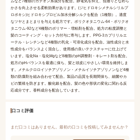
ムなど7種類のカチオン系成分を配合。静電気を抑え、指通りとなめら
かさを向上させる柔軟効果があります。(ジヒドロキシメチルシリルプ
ロポキシ)ヒドロキシプロピル加水分解シルクを配合（1種類）。適度
なツヤとまとまりを与える処方です。ポリクオタニウム-64・ポリクオ
タニウム-92など4種類のポリマー・増粘剤を配合。処方の粘度調整と
髪のコーティング・セット力付与に寄与します。PPG-3カプリリルエ
ーテル・レシチンなど4種類の乳化・可溶化成分を配合。油性成分と水
性成分をバランスよく混合し、使用感の良いテクスチャーに仕上げて
います。塩化Na・塩化Mgなど8種類のpH調整剤・キレート剤を配合。
処方のpHバランスを最適に保ち、髪と頭皮にやさしい環境を維持しま
す。メチルクロロイソチアゾリノン・メチルイソチアゾリノンなど4種
類の防腐剤を組み合わせて配合。製品の品質を長期間保ち、細菌やカ
ビの繁殖を防ぎます。酸化銀を配合。髪の色や形状の変化に関わる反
応成分です。香料成分を配合しています。
口コミ評価
まだ口コミはありません。最初の口コミを投稿してみませんか？