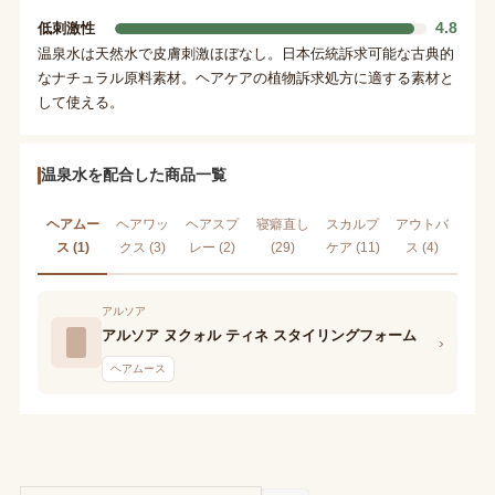
4.8
低刺激性
温泉水は天然水で皮膚刺激ほぼなし。日本伝統訴求可能な古典的
なナチュラル原料素材。ヘアケアの植物訴求処方に適する素材と
して使える。
温泉水を配合した商品一覧
ヘアムー
ヘアワッ
ヘアスプ
寝癖直し
スカルプ
アウトバ
ス (1)
クス (3)
レー (2)
(29)
ケア (11)
ス (4)
アルソア
アルソア ヌクォル ティネ スタイリングフォーム
›
ヘアムース