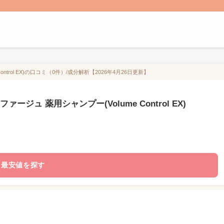
trol EX)の口コミ（0件）/成分解析【2026年4月26日更新】
ジュ 薬用シャンプー(Volume Control EX)
最安値を探す