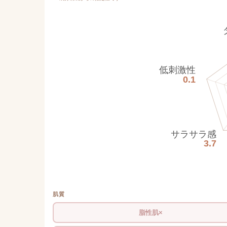
低刺激性
0.1
サラサラ感
3.7
肌質
脂性肌×