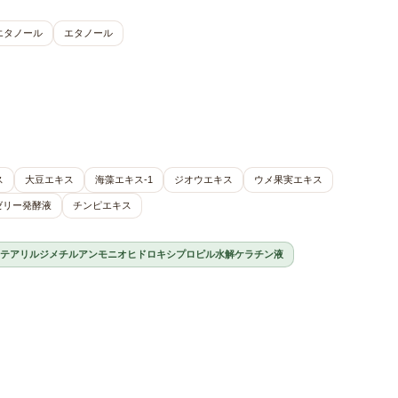
エタノール
エタノール
ス
大豆エキス
海藻エキス-1
ジオウエキス
ウメ果実エキス
ゼリー発酵液
チンピエキス
テアリルジメチルアンモニオヒドロキシプロピル水解ケラチン液