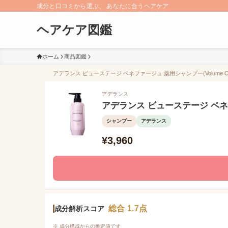
成分と口コミから選ぶ、 あなたに合うヘアケア
ヘアケア図鑑
ホーム
商品図鑑
アデランス ビューステージ ベネファージュ 薬用シャンプー(Volume Con
アデランス
アデランス ビューステージ ベネファー
シャンプー
アデランス
¥3,960
総合 1.7点
成分解析スコア
※ 成分構成からの推定値です