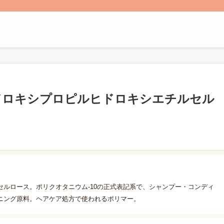
ドロキシプロピルヒドロキシエチルセル
ルロース。ポリクオタニウム-10の正式表記系で、シャンプー・コンディ
ニング原料。ヘアケア処方で使われるポリマー。