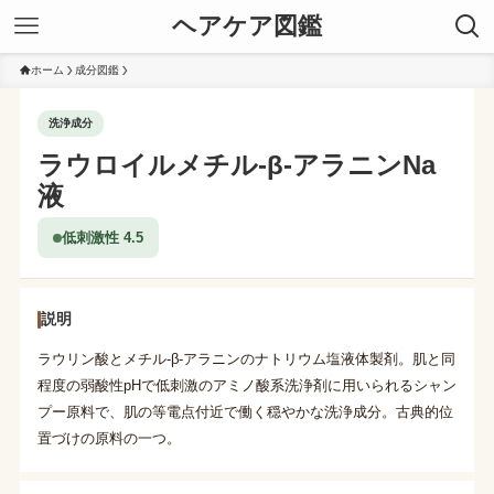
ヘアケア図鑑
ホーム
成分図鑑
洗浄成分
ラウロイルメチル-β-アラニンNa
液
低刺激性 4.5
説明
ラウリン酸とメチル-β-アラニンのナトリウム塩液体製剤。肌と同
程度の弱酸性pHで低刺激のアミノ酸系洗浄剤に用いられるシャン
プー原料で、肌の等電点付近で働く穏やかな洗浄成分。古典的位
置づけの原料の一つ。