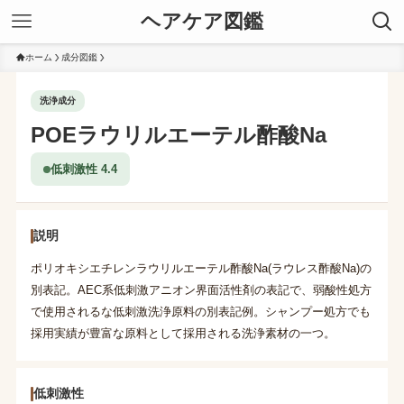
ヘアケア図鑑
ホーム
成分図鑑
洗浄成分
POEラウリルエーテル酢酸Na
低刺激性 4.4
説明
ポリオキシエチレンラウリルエーテル酢酸Na(ラウレス酢酸Na)の
別表記。AEC系低刺激アニオン界面活性剤の表記で、弱酸性処方
で使用されるな低刺激洗浄原料の別表記例。シャンプー処方でも
採用実績が豊富な原料として採用される洗浄素材の一つ。
低刺激性