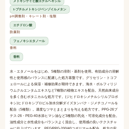
メトキシケイヒ酸エチルヘキシル
t-ブチルメトキシジベンゾイルメタン
pH調整剤・キレート剤・塩類
エチドロン酸
防腐剤
フェノキシエタノール
香料
香料
水・エタノールをはじめ、5種類の溶剤・基剤を使用。有効成分の溶解
性と使用感のバランスに配慮した処方基盤です。グリセリン・トコフ
ェロールによる保湿・補修効果が期待できます。海水・ポルフィリジ
ウムクルエンタムエキスなど7種類の植物エキスを配合。天然由来成分
を多く含むボタニカルな処方です。(ジヒドロキシメチルシリルプロポ
キシ)ヒドロキシプロピル加水分解ダイズタンパク・ジメチコノールを
配合（5種類）。適度なツヤとまとまりを与える処方です。PPG-26ブ
テス-26・PEG-40水添ヒマシ油など3種類の乳化・可溶化成分を配合。
油性成分と水性成分をバランスよく混合し、使用感の良いテクスチャ
ーに仕上げています。PEG/PPG-200/40コポリマーを配合。処方の安