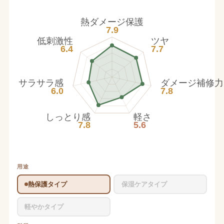
熱ダメージ保護
7.9
低刺激性
ツヤ
6.4
7.7
サラサラ感
ダメージ補修力
6.0
7.8
しっとり感
軽さ
7.8
5.6
用途
熱保護タイプ
保湿ケアタイプ
軽やかタイプ