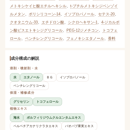
メトキシケイヒ酸エチルヘキシル
、
t-ブチルメトキシジベンゾイ
ルメタン
、
ポリシリコーン-14
、
イソプロパノール
、
セテス-20
、
クオタニウム-33
、
エチドロン酸
、
シクロヘキサン-1
、
4-ジカルボ
ン酸ビスエトキシジグリコール
、
PEG-12ジメチコン
、
トコフェ
ロール
、
ペンチレングリコール
、
フェノキシエタノール
、
香料
成分構成の解説
溶剤・噴射剤・水
水
エタノール
ＢＧ
イソプロパノール
ペンチレングリコール
保湿・補修成分
グリセリン
トコフェロール
植物エキス
海水
ポルフィリジウムクルエンタムエキス
ペルベチアカナリクラタエキス
バオバブ果実エキス