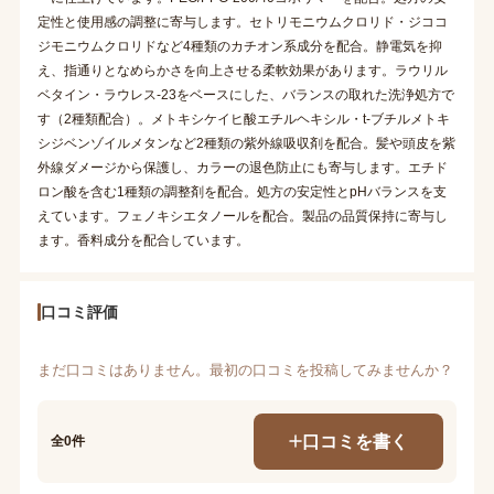
定性と使用感の調整に寄与します。セトリモニウムクロリド・ジココ
ジモニウムクロリドなど4種類のカチオン系成分を配合。静電気を抑
え、指通りとなめらかさを向上させる柔軟効果があります。ラウリル
ベタイン・ラウレス-23をベースにした、バランスの取れた洗浄処方で
す（2種類配合）。メトキシケイヒ酸エチルヘキシル・t-ブチルメトキ
シジベンゾイルメタンなど2種類の紫外線吸収剤を配合。髪や頭皮を紫
外線ダメージから保護し、カラーの退色防止にも寄与します。エチド
ロン酸を含む1種類の調整剤を配合。処方の安定性とpHバランスを支
えています。フェノキシエタノールを配合。製品の品質保持に寄与し
ます。香料成分を配合しています。
口コミ評価
まだ口コミはありません。最初の口コミを投稿してみませんか？
口コミを書く
全0件