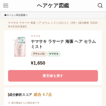
ヘアケア図鑑
ホーム
商品図鑑
ヤマサキ ラサーナ 海藻 ヘア セラム ミストの口コミ（0件）/成分解析【2026
年4月26日更新】
ヤマサキ
ヤマサキ ラサーナ 海藻 ヘア セラム
ミスト
アウトバス
ヤマサキ
¥1,650
最安値を探す
総合 4.7点
成分解析スコア
※ 成分構成からの推定値です