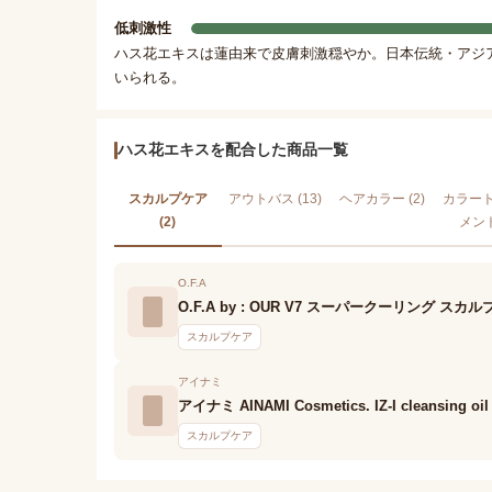
低刺激性
ハス花エキスは蓮由来で皮膚刺激穏やか。日本伝統・アジ
いられる。
ハス花エキスを配合した商品一覧
スカルプケア
アウトバス (13)
ヘアカラー (2)
カラー
(2)
メント
O.F.A
O.F.A by : OUR V7 スーパークーリング ス
スカルプケア
アイナミ
アイナミ AINAMI Cosmetics. IZ-I cleansing oil
スカルプケア