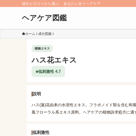
成分と口コミから選ぶ、 あなたに合うヘアケア
ヘアケア図鑑
ホーム
成分図鑑
植物エキス
ハス花エキス
低刺激性 4.7
説明
ハス(蓮)花由来の水溶性エキス。フラボノイド類を含む和
風フローラル系エキス原料。ヘアケアの植物訴求処方に適
低刺激性