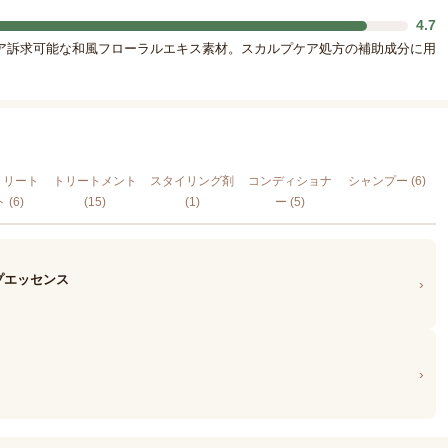
4.7
ア訴求可能な和風フローラルエキス素材。スカルプケア処方の補助成分に用
トリート
トリートメント
スタイリング剤
コンディショナ
シャンプー (6)
 (6)
(15)
(1)
ー (5)
カルプエッセンス
›
›