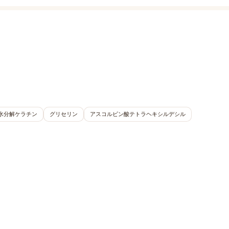
水分解ケラチン
グリセリン
アスコルビン酸テトラヘキシルデシル