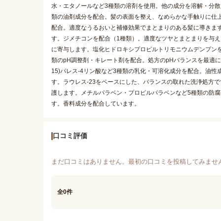
水・エタノールなど3種類の溶剤を使用。他の成分を溶解・分散
類の油剤成分を配合。髪の表面を整え、なめらかな手触りに仕上
配合。適度なうるおいと補修効果でまとまりのある髪に導きます
す。ジメチコンを配合（1種類）。適度なツヤとまとまりを与
に寄与します。塩化ヒドロキシプロピルトリモニウムデンプン
類のpH調整剤・キレート剤を配合。処方のpHバランスを最適に保
15)パレス-4リン酸など3種類の乳化・可溶化成分を配合。
す。ラウレス-23をベースにした、バランスの取れた洗浄処方
護します。メチルパラベン・プロピルパラベンなど5種類の防
す。香料成分を配合しています。
口コミ評価
まだ口コミはありません。最初の口コミを投稿してみませ
全0件