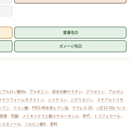
普通毛◎
ダメージ毛◎
ヒアルロン酸Na
、
アルギニン
、
加水分解ケラチン
、
グリセリン
、
アルガニ
メドウフォーム-δ-ラクトン
、
ジメチコン
、
ジグリセリン
、
ステアルトリモ
ンプン
、
クエン酸
、
PEG-40水添ヒマシ油
、
ラウレス-23
、
ジ(C12-15)パレス-
尿素
、
乳酸
、
メトキシケイヒ酸エチルヘキシル
、
BHT
、
トコフェロール
、
シエタノール
、
ソルビン酸K
、
香料