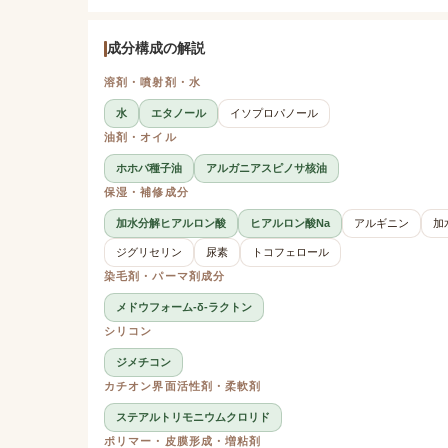
成分構成の解説
溶剤・噴射剤・水
水
エタノール
イソプロパノール
油剤・オイル
ホホバ種子油
アルガニアスピノサ核油
保湿・補修成分
加水分解ヒアルロン酸
ヒアルロン酸Na
アルギニン
加
ジグリセリン
尿素
トコフェロール
染毛剤・パーマ剤成分
メドウフォーム-δ-ラクトン
シリコン
ジメチコン
カチオン界面活性剤・柔軟剤
ステアルトリモニウムクロリド
ポリマー・皮膜形成・増粘剤