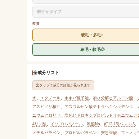
軽やかタイプ
髪質
硬毛・多毛○
細毛・軟毛◎
全成分リスト
タップで成分の詳細が見られます
水
、
エタノール
、
ホホバ種子油
、
加水分解ヒアルロン酸
、
アスピノサ核油
、
アスコルビン酸テトラヘキシルデシル
、
ニウムクロリド
、
塩化ヒドロキシプロピルトリモニウムデ
4リン酸
、
イソプロパノール
、
乳酸Na
、
(C12-15)パレス-3
、
メチルパラベン
、
プロピルパラベン
、
安息香酸
、
フェノキ