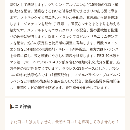
基剤として機能します。グリシン・アルギニンなど15種類の保湿・補
修成分を配合。適度なうるおいと補修効果でまとまりのある髪に導き
ます。メトキシケイヒ酸エチルヘキシルを配合。紫外線から髪を保護
します。ジメチコンを配合（1種類）。適度なツヤとまとまりを与える
処方です。ステアルトリモニウムクロリドを配合。髪の柔軟性と指通
りの改善に寄与します。塩化ヒドロキシプロピルトリモニウムデンプ
ンを配合。処方の安定性と使用感の調整に寄与します。乳酸Ｎａ・ク
エン酸など4種類のpH調整剤・キレート剤を配合。処方のpHバランス
を最適に保ち、髪と頭皮にやさしい環境を維持します。PEG-40水添ヒ
マシ油・ジ(C12-15)パレス-4リン酸を含む2種類の乳化成分を配合。処
方全体の安定性を支えています。ラウレス-23をベースにした、バラン
スの取れた洗浄処方です（1種類配合）。メチルパラベン・プロピルパ
ラベンなど3種類の防腐剤を組み合わせて配合。製品の品質を長期間保
ち、細菌やカビの繁殖を防ぎます。香料成分を配合しています。
口コミ評価
まだ口コミはありません。最初の口コミを投稿してみませんか？