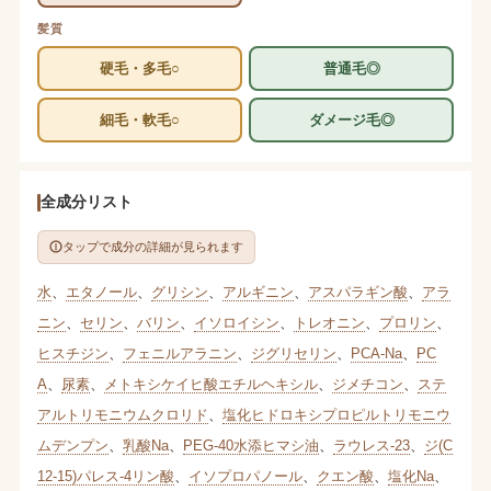
髪質
硬毛・多毛○
普通毛◎
細毛・軟毛○
ダメージ毛◎
全成分リスト
タップで成分の詳細が見られます
水
、
エタノール
、
グリシン
、
アルギニン
、
アスパラギン酸
、
アラ
ニン
、
セリン
、
バリン
、
イソロイシン
、
トレオニン
、
プロリン
、
ヒスチジン
、
フェニルアラニン
、
ジグリセリン
、
PCA-Na
、
PC
A
、
尿素
、
メトキシケイヒ酸エチルヘキシル
、
ジメチコン
、
ステ
アルトリモニウムクロリド
、
塩化ヒドロキシプロピルトリモニウ
ムデンプン
、
乳酸Na
、
PEG-40水添ヒマシ油
、
ラウレス-23
、
ジ(C
12-15)パレス-4リン酸
、
イソプロパノール
、
クエン酸
、
塩化Na
、