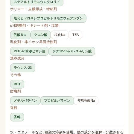
ステアルトリモニウムクロリド
ポリマー・皮膜形成・増粘剤
塩化ヒドロキシプロピルトリモニウムデンプン
pH調整剤・キレート剤・塩類
乳酸Ｎａ
クエン酸
塩化Na
TEA
乳化剤・非イオン界面活性剤
PEG-40水添ヒマシ油
ジ(C12-15)パレス-4リン酸
洗浄成分
ラウレス-23
その他
BHT
防腐剤
メチルパラベン
プロピルパラベン
安息香酸Na
香料
香料
水・エタノールなど3種類の溶剤を使用。他の成分を溶解・分散させる