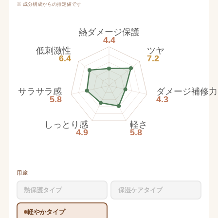
※ 成分構成からの推定値です
熱ダメージ保護
4.4
低刺激性
ツヤ
6.4
7.2
サラサラ感
ダメージ補修力
5.8
4.3
しっとり感
軽さ
4.9
5.8
用途
熱保護タイプ
保湿ケアタイプ
軽やかタイプ