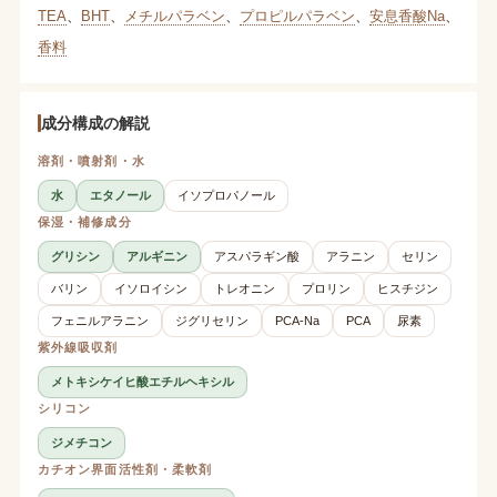
TEA
、
BHT
、
メチルパラベン
、
プロピルパラベン
、
安息香酸Na
、
香料
成分構成の解説
溶剤・噴射剤・水
水
エタノール
イソプロパノール
保湿・補修成分
グリシン
アルギニン
アスパラギン酸
アラニン
セリン
バリン
イソロイシン
トレオニン
プロリン
ヒスチジン
フェニルアラニン
ジグリセリン
PCA-Na
PCA
尿素
紫外線吸収剤
メトキシケイヒ酸エチルヘキシル
シリコン
ジメチコン
カチオン界面活性剤・柔軟剤