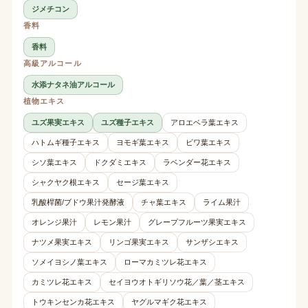
ジメチコン
香料
香料
高級アルコール
水添ナタネ油アルコール
植物エキス
ユズ果実エキス
ユズ種子エキス
アロエベラ葉エキス
ハトムギ種子エキス
ヨモギ葉エキス
ビワ葉エキス
シソ葉エキス
ドクダミエキス
ラベンダー花エキス
シャクヤク根エキス
セージ葉エキス
乳酸桿菌/ブドウ果汁発酵液
チャ葉エキス
ライム果汁
オレンジ果汁
レモン果汁
グレープフルーツ果実エキス
ナツメ果実エキス
リンゴ果実エキス
サンザシエキス
ソメイヨシノ葉エキス
ローマカミツレ花エキス
カミツレ花エキス
セイヨウオトギリソウ花／葉／茎エキス
トウキンセンカ花エキス
ヤグルマギク花エキス