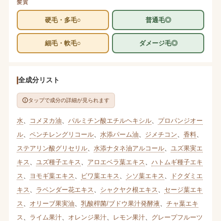
髪質
硬毛・多毛○
普通毛◎
細毛・軟毛○
ダメージ毛◎
全成分リスト
タップで成分の詳細が見られます
水
、
コメヌカ油
、
パルミチン酸エチルヘキシル
、
プロパンジオー
ル
、
ペンチレングリコール
、
水添パーム油
、
ジメチコン
、
香料
、
ステアリン酸グリセリル
、
水添ナタネ油アルコール
、
ユズ果実エ
キス
、
ユズ種子エキス
、
アロエベラ葉エキス
、
ハトムギ種子エキ
ス
、
ヨモギ葉エキス
、
ビワ葉エキス
、
シソ葉エキス
、
ドクダミエ
キス
、
ラベンダー花エキス
、
シャクヤク根エキス
、
セージ葉エキ
ス
、
オリーブ果実油
、
乳酸桿菌/ブドウ果汁発酵液
、
チャ葉エキ
ス
、
ライム果汁
、
オレンジ果汁
、
レモン果汁
、
グレープフルーツ