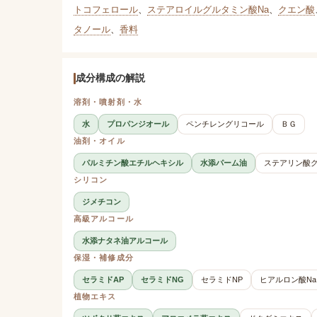
トコフェロール
、
ステアロイルグルタミン酸Na
、
クエン酸
タノール
、
香料
成分構成の解説
溶剤・噴射剤・水
水
プロパンジオール
ペンチレングリコール
ＢＧ
油剤・オイル
パルミチン酸エチルヘキシル
水添パーム油
ステアリン酸
シリコン
ジメチコン
高級アルコール
水添ナタネ油アルコール
保湿・補修成分
セラミドAP
セラミドNG
セラミドNP
ヒアルロン酸Na
植物エキス