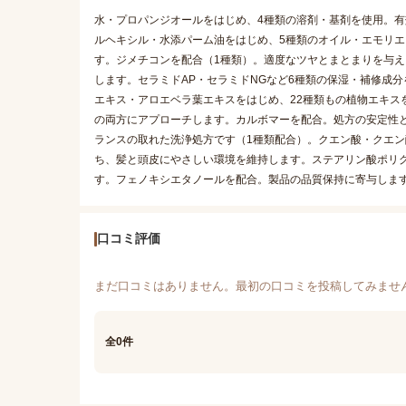
水・プロパンジオールをはじめ、4種類の溶剤・基剤を使用。
ルヘキシル・水添パーム油をはじめ、5種類のオイル・エモリ
す。ジメチコンを配合（1種類）。適度なツヤとまとまりを与
します。セラミドAP・セラミドNGなど6種類の保湿・補修成
エキス・アロエベラ葉エキスをはじめ、22種類もの植物エキス
の両方にアプローチします。カルボマーを配合。処方の安定性
ランスの取れた洗浄処方です（1種類配合）。クエン酸・クエン
ち、髪と頭皮にやさしい環境を維持します。ステアリン酸ポリグ
す。フェノキシエタノールを配合。製品の品質保持に寄与しま
口コミ評価
まだ口コミはありません。最初の口コミを投稿してみませ
全0件