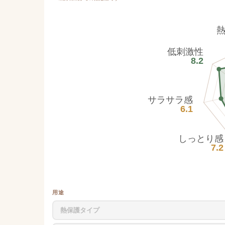
低刺激性
8.2
サラサラ感
6.1
しっとり感
7.2
用途
熱保護タイプ