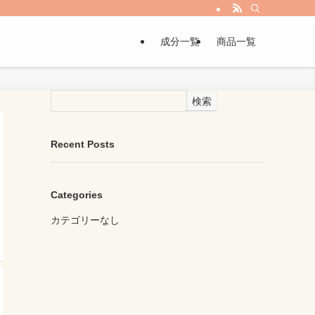
成分一覧
商品一覧
検索
Recent Posts
Categories
カテゴリーなし