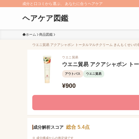
成分と口コミから選ぶ、 あなたに合うヘアケア
ヘアケア図鑑
ホーム
商品図鑑
ウエニ貿易 アクアシャボン トータルマルチクリーム きんもくせいの香り
ウエニ貿易
ウエニ貿易 アクアシャボン トー
アウトバス
ウエニ貿易
¥900
総合 5.4点
成分解析スコア
※ 成分構成からの推定値です