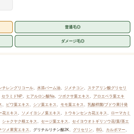
普通毛◎
ダメージ毛◎
ンチレングリコール
、
水添パーム油
、
ジメチコン
、
ステアリン酸グリセリ
、
セラミドNP
、
ヒアルロン酸Na
、
ツボクサ葉エキス
、
アロエベラ葉エキ
ス
、
ビワ葉エキス
、
シソ葉エキス
、
モモ葉エキス
、
乳酸桿菌/ブドウ果汁発
ー花エキス
、
ソメイヨシノ葉エキス
、
トウキンセンカ花エキス
、
ローマカミ
、
シャクヤク根エキス
、
セージ葉エキス
、
セイヨウオトギリソウ花/葉/茎エ
ナツメ果実エキス
、
グリチルリチン酸2K
、
グリセリン
、
BG
、
カルボマー
、