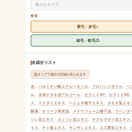
軽やかタイプ
髪質
硬毛・多毛○
細毛・軟毛◎
全成分リスト
タップで成分の詳細が見られます
水
、
パルミチン酸エチルヘキシル
、
プロパンジオール
、
ペ
ル
、
水添ナタネ油アルコール
、
セラミドAP
、
セラミドNG
ス
、
ドクダミエキス
、
ハトムギ種子エキス
、
ヨモギ葉エキ
酵液
、
オリーブ果実油
、
メドウフォーム種子油
、
ラベンダ
ツレ花エキス
、
カミツレ花エキス
、
ヤグルマギク花エキス
キス
、
チャ葉エキス
、
サンザシエキス
、
ユズ果実エキス
、