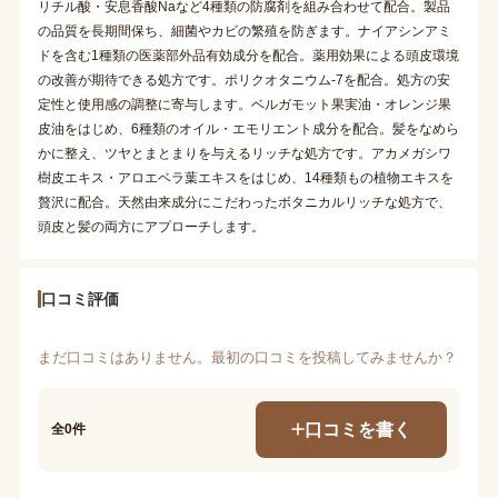
リチル酸・安息香酸Naなど4種類の防腐剤を組み合わせて配合。製品
の品質を長期間保ち、細菌やカビの繁殖を防ぎます。ナイアシンアミ
ドを含む1種類の医薬部外品有効成分を配合。薬用効果による頭皮環境
の改善が期待できる処方です。ポリクオタニウム-7を配合。処方の安
定性と使用感の調整に寄与します。ベルガモット果実油・オレンジ果
皮油をはじめ、6種類のオイル・エモリエント成分を配合。髪をなめら
かに整え、ツヤとまとまりを与えるリッチな処方です。アカメガシワ
樹皮エキス・アロエベラ葉エキスをはじめ、14種類もの植物エキスを
贅沢に配合。天然由来成分にこだわったボタニカルリッチな処方で、
頭皮と髪の両方にアプローチします。
口コミ評価
まだ口コミはありません。最初の口コミを投稿してみませんか？
口コミを書く
全0件