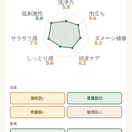
洗浄力
5.8
低刺激性
泡立ち
8.0
6.6
サラサラ感
ダメージ補修
7.6
6.2
しっとり感
頭皮ケア
5.6
6.2
肌質
脂性肌○
普通肌◎
乾燥肌○
敏感肌△
髪質