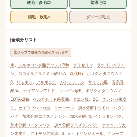
硬毛・多毛◎
普通毛◎
細毛・軟毛○
ダメージ毛△
全成分リスト
タップで成分の詳細が見られます
水
、
スルホコハク酸ラウレス2Na
、
グリセリン
、
ラウリルベタイ
ン
、
ココイルグルタミン酸TEA
、
塩化Na
、
ポリクオタニウム-1
0
、
リモネン
、
アルギニン
、
パンテノール
、
サリチル酸
、
安息香
酸Na
、
ナイアシンアミド
、
ソルビン酸K
、
ポリクオタニウム-7
、
EDTA-2Na
、
ベルガモット果実油
、
クエン酸
、
BG
、
オレンジ果皮
油
、
セイヨウハッカ油
、
リナロール
、
加水分解トウモロコシタン
パク
、
加水分解エクステンシン
、
加水分解バレイショタンパク
、
加水分解コメタンパク
、
加水分解ダイズタンパク
、
オオベニミカ
ン果皮油
、
アオモジ果実油
、
1
、
2-ヘキサンジオール
、
グレープ