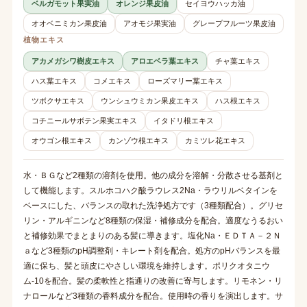
ベルガモット果実油
オレンジ果皮油
セイヨウハッカ油
オオベニミカン果皮油
アオモジ果実油
グレープフルーツ果皮油
植物エキス
アカメガシワ樹皮エキス
アロエベラ葉エキス
チャ葉エキス
ハス葉エキス
コメエキス
ローズマリー葉エキス
ツボクサエキス
ウンシュウミカン果皮エキス
ハス根エキス
コチニールサボテン果実エキス
イタドリ根エキス
オウゴン根エキス
カンゾウ根エキス
カミツレ花エキス
水・ＢＧなど2種類の溶剤を使用。他の成分を溶解・分散させる基剤と
して機能します。スルホコハク酸ラウレス2Na・ラウリルベタインを
ベースにした、バランスの取れた洗浄処方です（3種類配合）。グリセ
リン・アルギニンなど8種類の保湿・補修成分を配合。適度なうるおい
と補修効果でまとまりのある髪に導きます。塩化Na・ＥＤＴＡ－２Ｎ
ａなど3種類のpH調整剤・キレート剤を配合。処方のpHバランスを最
適に保ち、髪と頭皮にやさしい環境を維持します。ポリクオタニウ
ム-10を配合。髪の柔軟性と指通りの改善に寄与します。リモネン・リ
ナロールなど3種類の香料成分を配合。使用時の香りを演出します。サ