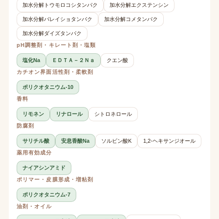
加水分解トウモロコシタンパク
加水分解エクステンシン
加水分解バレイショタンパク
加水分解コメタンパク
加水分解ダイズタンパク
pH調整剤・キレート剤・塩類
塩化Na
ＥＤＴＡ－２Ｎａ
クエン酸
カチオン界面活性剤・柔軟剤
ポリクオタニウム-10
香料
リモネン
リナロール
シトロネロール
防腐剤
サリチル酸
安息香酸Na
ソルビン酸K
1,2-ヘキサンジオール
薬用有効成分
ナイアシンアミド
ポリマー・皮膜形成・増粘剤
ポリクオタニウム-7
油剤・オイル