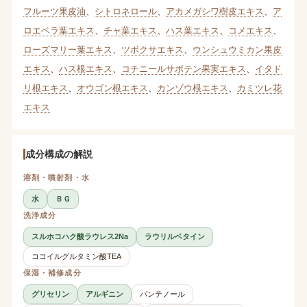
フルーツ果皮油
、
シトロネロール
、
アカメガシワ樹皮エキス
、
ア
ロエベラ葉エキス
、
チャ葉エキス
、
ハス葉エキス
、
コメエキス
、
ローズマリー葉エキス
、
ツボクサエキス
、
ウンシュウミカン果皮
エキス
、
ハス根エキス
、
コチニールサボテン果実エキス
、
イタド
リ根エキス
、
オウゴン根エキス
、
カンゾウ根エキス
、
カミツレ花
エキス
成分構成の解説
溶剤・噴射剤・水
水
ＢＧ
洗浄成分
スルホコハク酸ラウレス2Na
ラウリルベタイン
ココイルグルタミン酸TEA
保湿・補修成分
グリセリン
アルギニン
パンテノール