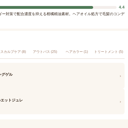
4.4
ギー対策で配合濃度を抑える柑橘精油素材。ヘアオイル処方で毛髪のコンデ
スカルプケア (8)
アウトバス (25)
ヘアカラー (1)
トリートメント (5)
ィングゲル
›
 シルエットジュレ
›