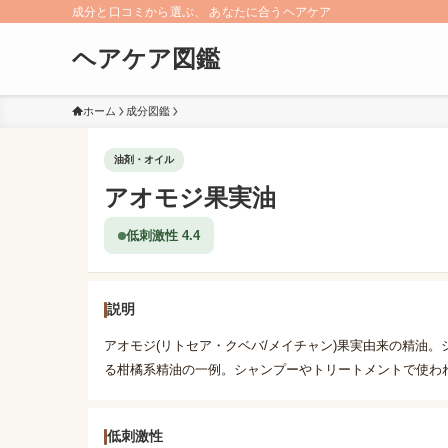
成分と口コミから選ぶ、 あなたに合うヘアケア
ヘアケア図鑑
ホーム
成分図鑑
油剤・オイル
アオモジ果実油
低刺激性 4.4
説明
アオモジ(リトセア・クベバ/メイチャン)果実由来の精油
る柑橘系精油の一例。シャンプーやトリートメントで使わ
低刺激性