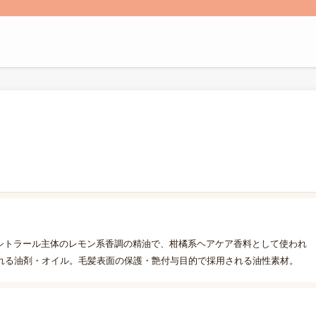
。シトラール主体のレモン系香調の精油で、柑橘系ヘアケア香料として使われ
れる油剤・オイル。毛髪表面の保護・艶付与目的で採用される油性素材。