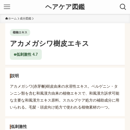
ヘアケア図鑑
ホーム
成分図鑑
植物エキス
アカメガシワ樹皮エキス
低刺激性 4.7
説明
アカメガシワ(赤芽槲)樹皮由来の水溶性エキス。ベルゲニン・タ
ンニン類を含む和風漢方由来の植物エキスで、和風漢方訴求可能
な主要な和風漢方エキス原料。スカルプケア処方の補助成分に用
いられる。毛髪・頭皮向け処方で使われる植物素材の一つ。
低刺激性