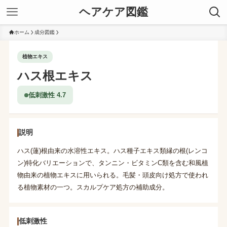
ヘアケア図鑑
ホーム
成分図鑑
植物エキス
ハス根エキス
低刺激性 4.7
説明
ハス(蓮)根由来の水溶性エキス。ハス種子エキス類縁の根(レンコ
ン)特化バリエーションで、タンニン・ビタミンC類を含む和風植
物由来の植物エキスに用いられる。毛髪・頭皮向け処方で使われ
る植物素材の一つ。スカルプケア処方の補助成分。
低刺激性