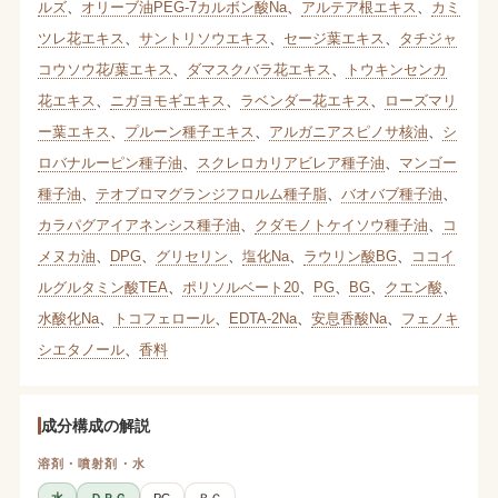
ルズ
、
オリーブ油PEG-7カルボン酸Na
、
アルテア根エキス
、
カミ
ツレ花エキス
、
サントリソウエキス
、
セージ葉エキス
、
タチジャ
コウソウ花/葉エキス
、
ダマスクバラ花エキス
、
トウキンセンカ
花エキス
、
ニガヨモギエキス
、
ラベンダー花エキス
、
ローズマリ
ー葉エキス
、
プルーン種子エキス
、
アルガニアスピノサ核油
、
シ
ロバナルーピン種子油
、
スクレロカリアビレア種子油
、
マンゴー
種子油
、
テオブロマグランジフロルム種子脂
、
バオバブ種子油
、
カラパグアイアネンシス種子油
、
クダモノトケイソウ種子油
、
コ
メヌカ油
、
DPG
、
グリセリン
、
塩化Na
、
ラウリン酸BG
、
ココイ
ルグルタミン酸TEA
、
ポリソルベート20
、
PG
、
BG
、
クエン酸
、
水酸化Na
、
トコフェロール
、
EDTA-2Na
、
安息香酸Na
、
フェノキ
シエタノール
、
香料
成分構成の解説
溶剤・噴射剤・水
水
ＤＰＧ
PG
ＢＧ