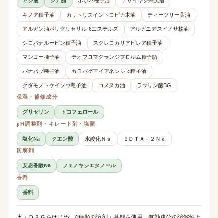
ヤシ油
シア脂
ホホバ種子油
アサイヤシ果実油
キノア種子油
カリトリスイントロピカ木油
ティーツリー葉油
アルガン油ポリグリセリル-6エステルズ
アルガニアスピノサ核油
シロバナルーピン種子油
スクレロカリアビレア種子油
マンゴー種子油
テオブロマグランジフロルム種子脂
バオバブ種子油
カラパグアイアネンシス種子油
クダモノトケイソウ種子油
コメヌカ油
ラウリン酸BG
保湿・補修成分
グリセリン
トコフェロール
pH調整剤・キレート剤・塩類
塩化Na
クエン酸
水酸化Ｎａ
ＥＤＴＡ－２Ｎａ
防腐剤
安息香酸Na
フェノキシエタノール
香料
香料
水・ＤＰＧをはじめ、4種類の溶剤・基剤を使用。有効成分の溶解性と