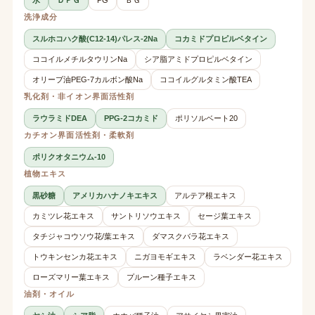
洗浄成分
スルホコハク酸(C12-14)パレス-2Na
コカミドプロピルベタイン
ココイルメチルタウリンNa
シア脂アミドプロピルベタイン
オリーブ油PEG-7カルボン酸Na
ココイルグルタミン酸TEA
乳化剤・非イオン界面活性剤
ラウラミドDEA
PPG-2コカミド
ポリソルベート20
カチオン界面活性剤・柔軟剤
ポリクオタニウム-10
植物エキス
黒砂糖
アメリカハナノキエキス
アルテア根エキス
カミツレ花エキス
サントリソウエキス
セージ葉エキス
タチジャコウソウ花/葉エキス
ダマスクバラ花エキス
トウキンセンカ花エキス
ニガヨモギエキス
ラベンダー花エキス
ローズマリー葉エキス
プルーン種子エキス
油剤・オイル