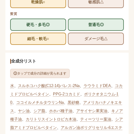
乾燥肌○
敏感肌△
髪質
硬毛・多毛◎
普通毛◎
細毛・軟毛○
ダメージ毛△
全成分リスト
タップで成分の詳細が見られます
水
、
スルホコハク酸(C12-14)パレス-2Na
、
ラウラミドDEA
、
コカ
ミドプロピルベタイン
、
PPG-2コカミド
、
ポリクオタニウム-1
0
、
ココイルメチルタウリンNa
、
黒砂糖
、
アメリカハナノキエキ
ス
、
ヤシ油
、
シア脂
、
ホホバ種子油
、
アサイヤシ果実油
、
キノア
種子油
、
カリトリスイントロピカ木油
、
ティーツリー葉油
、
シア
脂アミドプロピルベタイン
、
アルガン油ポリグリセリル-6エステ