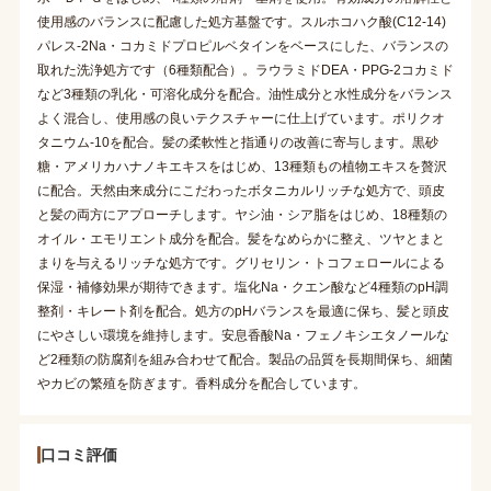
使用感のバランスに配慮した処方基盤です。スルホコハク酸(C12-14)
パレス-2Na・コカミドプロピルベタインをベースにした、バランスの
取れた洗浄処方です（6種類配合）。ラウラミドDEA・PPG-2コカミド
など3種類の乳化・可溶化成分を配合。油性成分と水性成分をバランス
よく混合し、使用感の良いテクスチャーに仕上げています。ポリクオ
タニウム-10を配合。髪の柔軟性と指通りの改善に寄与します。黒砂
糖・アメリカハナノキエキスをはじめ、13種類もの植物エキスを贅沢
に配合。天然由来成分にこだわったボタニカルリッチな処方で、頭皮
と髪の両方にアプローチします。ヤシ油・シア脂をはじめ、18種類の
オイル・エモリエント成分を配合。髪をなめらかに整え、ツヤとまと
まりを与えるリッチな処方です。グリセリン・トコフェロールによる
保湿・補修効果が期待できます。塩化Na・クエン酸など4種類のpH調
整剤・キレート剤を配合。処方のpHバランスを最適に保ち、髪と頭皮
にやさしい環境を維持します。安息香酸Na・フェノキシエタノールな
ど2種類の防腐剤を組み合わせて配合。製品の品質を長期間保ち、細菌
やカビの繁殖を防ぎます。香料成分を配合しています。
口コミ評価