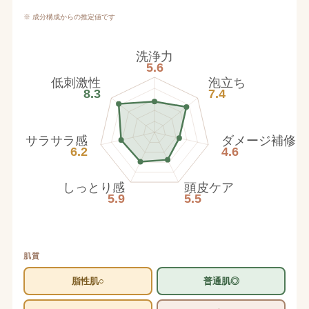
※ 成分構成からの推定値です
洗浄力
5.6
低刺激性
泡立ち
8.3
7.4
サラサラ感
ダメージ補修
6.2
4.6
しっとり感
頭皮ケア
5.9
5.5
肌質
脂性肌○
普通肌◎