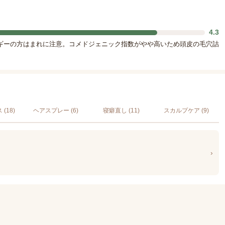
4.3
ギーの方はまれに注意。コメドジェニック指数がやや高いため頭皮の毛穴詰
(18)
ヘアスプレー (6)
寝癖直し (11)
スカルプケア (9)
›