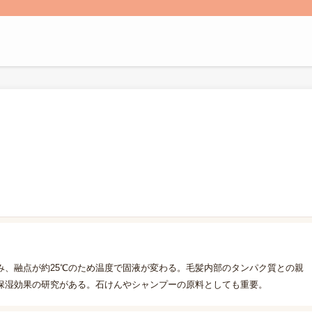
み、融点が約25℃のため温度で固液が変わる。毛髪内部のタンパク質との親
保湿効果の研究がある。石けんやシャンプーの原料としても重要。