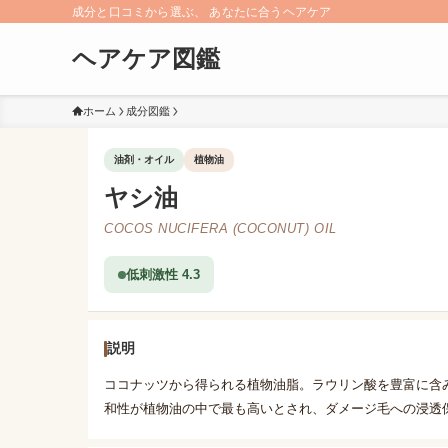
成分と口コミから選ぶ、 あなたに合うヘアケア
ヘアケア図鑑
ホーム
成分図鑑
油剤・オイル
植物油
ヤシ油
COCOS NUCIFERA (COCONUT) OIL
低刺激性 4.3
説明
ココナッツから得られる植物油脂。ラウリン酸を豊富に含
和性が植物油の中で最も高いとされ、ダメージ毛への浸透