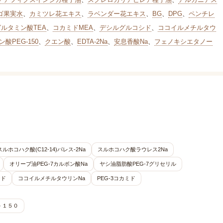
ゴ果実水
、
カミツレ花エキス
、
ラベンダー花エキス
、
BG
、
DPG
、
ペンチレ
ルタミン酸TEA
、
コカミドMEA
、
デシルグルコシド
、
ココイルメチルタウ
酸PEG-150
、
クエン酸
、
EDTA-2Na
、
安息香酸Na
、
フェノキシエタノー
スルホコハク酸(C12-14)パレス-2Na
スルホコハク酸ラウレス2Na
オリーブ油PEG-7カルボン酸Na
ヤシ油脂肪酸PEG-7グリセリル
シド
ココイルメチルタウリンNa
PEG-3コカミド
－１５０