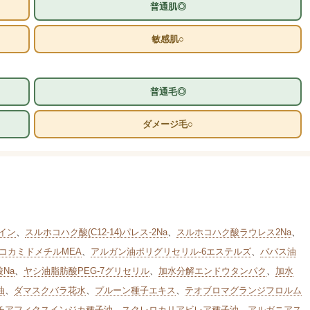
普通肌◎
敏感肌○
普通毛◎
ダメージ毛○
イン
、
スルホコハク酸(C12-14)パレス-2Na
、
スルホコハク酸ラウレス2Na
、
コカミドメチルMEA
、
アルガン油ポリグリセリル-6エステルズ
、
ババス油
Na
、
ヤシ油脂肪酸PEG-7グリセリル
、
加水分解エンドウタンパク
、
加水
油
、
ダマスクバラ花水
、
プルーン種子エキス
、
テオブロマグランジフロルム
チアフィクスインジカ種子油
、
スクレロカリアビレア種子油
、
アルガニアス