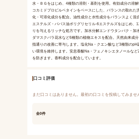
水・ＢＧをはじめ、4種類の溶剤・基剤を使用。有効成分の溶解
コカミドプロピルベタインをベースにした、バランスの取れた洗
化・可溶化成分を配合。油性成分と水性成分をバランスよく混合
エステルズ・ババス油ポリグリセリル-6エステルズをはじめ、
りを与えるリッチな処方です。加水分解エンドウタンパク・加
ダマスクバラ花水など6種類の植物エキスを配合。天然由来成分
指通りの改善に寄与します。塩化Na・クエン酸など3種類のp
い環境を維持します。安息香酸Na・フェノキシエタノールなど
を防ぎます。香料成分を配合しています。
口コミ評価
まだ口コミはありません。最初の口コミを投稿してみませ
全0件