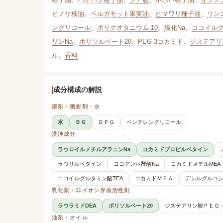
ピノサ核油
、
ベルガモット果実油
、
ヒマワリ種子油
、
リン
ングリコール
、
ポリクオタニウム-10
、
塩化Na
、
ココイルグ
リンNa
、
ポリソルベート20
、
PEG-3コカミド
、
ジステアリン
ル
、
香料
成分構成の解説
溶剤・噴射剤・水
水
ＢＧ
ＤＰＧ
ペンチレングリコール
洗浄成分
ラウロイルメチルアラニンNa
コカミドプロピルベタイン
ラウリルベタイン
ココアンホ酢酸Na
コカミドメチルMEA
ココイルグルタミン酸TEA
コカミドＭＥＡ
デシルグルコ
乳化剤・非イオン界面活性剤
ラウラミドDEA
ポリソルベート20
ジステアリン酸ＰＥＧ
油剤・オイル