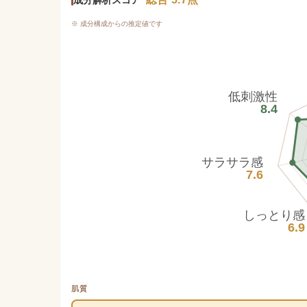
※ 成分構成からの推定値です
低刺激性
8.4
サラサラ感
7.6
しっとり感
6.9
肌質