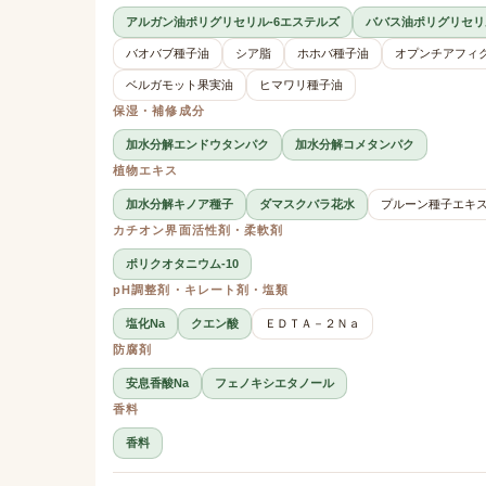
アルガン油ポリグリセリル-6エステルズ
ババス油ポリグリセリ
バオバブ種子油
シア脂
ホホバ種子油
オプンチアフィ
ベルガモット果実油
ヒマワリ種子油
保湿・補修成分
加水分解エンドウタンパク
加水分解コメタンパク
植物エキス
加水分解キノア種子
ダマスクバラ花水
プルーン種子エキ
カチオン界面活性剤・柔軟剤
ポリクオタニウム-10
pH調整剤・キレート剤・塩類
塩化Na
クエン酸
ＥＤＴＡ－２Ｎａ
防腐剤
安息香酸Na
フェノキシエタノール
香料
香料