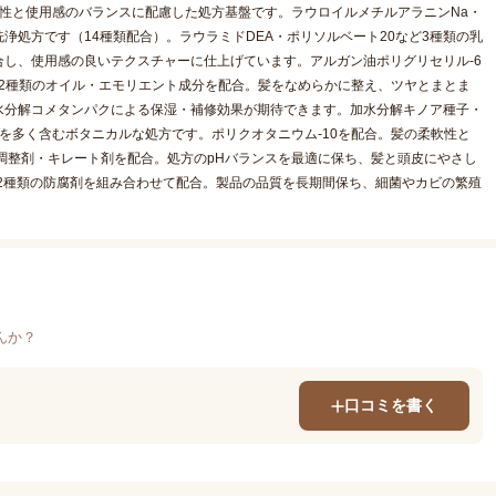
性と使用感のバランスに配慮した処方基盤です。ラウロイルメチルアラニンNa・
浄処方です（14種類配合）。ラウラミドDEA・ポリソルベート20など3種類の乳
し、使用感の良いテクスチャーに仕上げています。アルガン油ポリグリセリル-6
12種類のオイル・エモリエント成分を配合。髪をなめらかに整え、ツヤとまとま
水分解コメタンパクによる保湿・補修効果が期待できます。加水分解キノア種子・
を多く含むボタニカルな処方です。ポリクオタニウム-10を配合。髪の柔軟性と
H調整剤・キレート剤を配合。処方のpHバランスを最適に保ち、髪と頭皮にやさし
2種類の防腐剤を組み合わせて配合。製品の品質を長期間保ち、細菌やカビの繁殖
んか？
口コミを書く