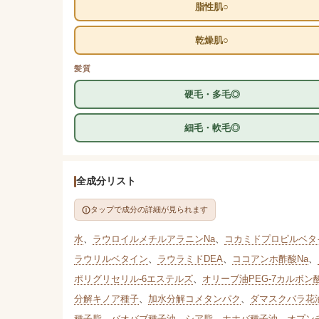
脂性肌○
乾燥肌○
髪質
硬毛・多毛◎
細毛・軟毛◎
全成分リスト
タップで成分の詳細が見られます
水
、
ラウロイルメチルアラニンNa
、
コカミドプロピルベタ
ラウリルベタイン
、
ラウラミドDEA
、
ココアンホ酢酸Na
、
ポリグリセリル-6エステルズ
、
オリーブ油PEG-7カルボン酸
分解キノア種子
、
加水分解コメタンパク
、
ダマスクバラ花
種子脂
、
バオバブ種子油
、
シア脂
、
ホホバ種子油
、
オプン