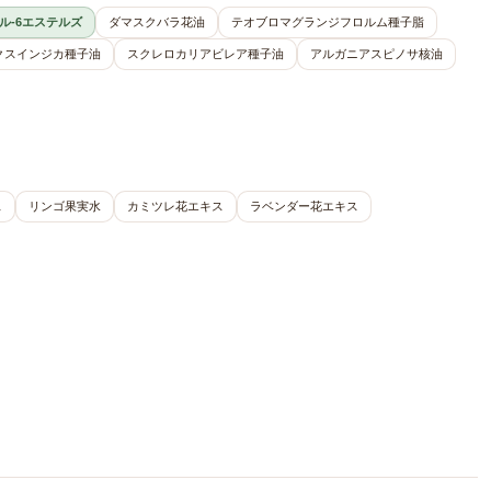
ル-6エステルズ
ダマスクバラ花油
テオブロマグランジフロルム種子脂
クスインジカ種子油
スクレロカリアビレア種子油
アルガニアスピノサ核油
ス
リンゴ果実水
カミツレ花エキス
ラベンダー花エキス