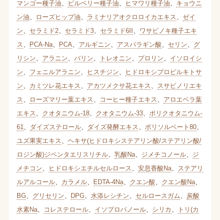
マンゴー種子油
、
ビルベリー種子油
、
ヒマワリ種子油
、
キョウニ
ン油
、
ローズヒップ油
、
ラミナリアオクロロイカエキス
、
ゼイ
ン
、
セラミド2
、
セラミド3
、
セラミド6II
、
ワサビノキ種子エキ
ス
、
PCA-Na
、
PCA
、
アルギニン
、
アスパラギン酸
、
セリン
、
グ
リシン
、
アラニン
、
バリン
、
トレオニン
、
プロリン
、
イソロイシ
ン
、
フェニルアラニン
、
ヒスチジン
、
ヒドロキシプロピルキトサ
ン
、
カミツレ花エキス
、
アカツメクサ花エキス
、
スサビノリエキ
ス
、
ローズマリー葉エキス
、
コーヒー種子エキス
、
アロエベラ葉
エキス
、
クオタニウム-18
、
クオタニウム-33
、
ポリクオタニウム-
61
、
ダイズステロール
、
ダイズ発酵エキス
、
ポリソルベート80
、
ユズ果実エキス
、
ヘキサ(ヒドロキシステアリン酸/ステアリン酸/
ロジン酸)ジペンタエリスリチル
、
乳酸Na
、
ジメチコノール
、
ジ
メチコン
、
ヒドロキシエチルセルロース
、
安息香酸Na
、
ステアリ
ルアルコール
、
カラメル
、
EDTA-4Na
、
クエン酸
、
クエン酸Na
、
BG
、
グリセリン
、
DPG
、
水添レシチン
、
セルロースガム
、
炭酸
水素Na
、
コレステロール
、
イソプロパノール
、
シリカ
、
トリ(カ