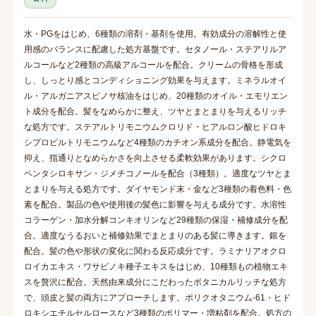
水・PGをはじめ、6種類の溶剤・基剤を使用。有効成分の溶解性と使
用感のバランスに配慮した処方基盤です。セタノール・ステアリルア
ルコールなど2種類の高級アルコールを配合。クリームの骨格を形成
し、しっとり感とコンディショニング効果を与えます。ミネラルオイ
ル・アルガニアスピノサ核油をはじめ、20種類のオイル・エモリエン
ト成分を配合。髪をなめらかに整え、ツヤとまとまりを与えるリッチ
な処方です。ステアルトリモニウムクロリド・ヒアルロン酸ヒドロキ
シプロピルトリモニウムなど4種類のカチオン系成分を配合。静電気を
抑え、指通りとなめらかさを向上させる柔軟効果があります。シクロ
ペンタシロキサン・ジメチコノールを配合（3種類）。適度なツヤとま
とまりを与える処方です。ダイヤモンド末・金など3種類の着色料・色
素を配合。製品の色や使用後の髪色に影響を与える成分です。水溶性
コラーゲン・加水分解コンキオリンなど29種類の保湿・補修成分を配
合。適度なうるおいと補修効果でまとまりのある髪に導きます。銀を
配合。髪の色や形状の変化に関わる反応成分です。ラミナリアオクロ
ロイカエキス・ワサビノキ種子エキスをはじめ、10種類もの植物エキ
スを贅沢に配合。天然由来成分にこだわったボタニカルリッチな処方
で、頭皮と髪の両方にアプローチします。ポリクオタニウム-61・ヒド
ロキシエチルセルロースなど3種類のポリマー・増粘剤を配合。処方の