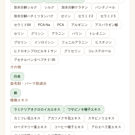
加水分解シルク
シルク
加水分解ケラチン
パンテノール
加水分解ハチミツタンパク
ゼイン
セラミド2
セラミド3
セラミド6II
PCA-Na
PCA
アルギニン
アスパラギン酸
セリン
グリシン
アラニン
バリン
トレオニン
プロリン
イソロイシン
フェニルアラニン
ヒスチジン
ヒドロキシプロピルキトサン
グリセリン
コレステロール
アセチルペンタペプチド-35
その他
白金
染毛剤・パーマ剤成分
銀
植物エキス
ラミナリアオクロロイカエキス
ワサビノキ種子エキス
カミツレ花エキス
アカツメクサ花エキス
スサビノリエキス
ローズマリー葉エキス
コーヒー種子エキス
アロエベラ葉エキス