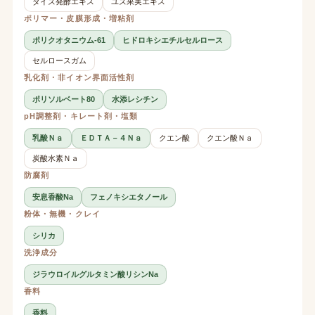
ダイズ発酵エキス
ユズ果実エキス
ポリマー・皮膜形成・増粘剤
ポリクオタニウム-61
ヒドロキシエチルセルロース
セルロースガム
乳化剤・非イオン界面活性剤
ポリソルベート80
水添レシチン
pH調整剤・キレート剤・塩類
乳酸Ｎａ
ＥＤＴＡ－４Ｎａ
クエン酸
クエン酸Ｎａ
炭酸水素Ｎａ
防腐剤
安息香酸Na
フェノキシエタノール
粉体・無機・クレイ
シリカ
洗浄成分
ジラウロイルグルタミン酸リシンNa
香料
香料