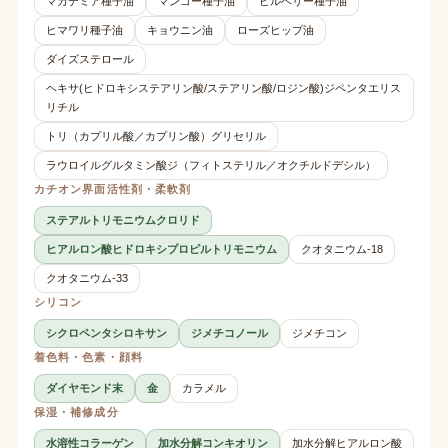
マカデミア種子油
マンゴー種子油
ビルベリー種子油
ヒマワリ種子油
キョウニン油
ローズヒップ油
ダイズステロール
ヘキサ(ヒドロキシステアリン酸/ステアリン酸/ロジン酸)ジペンタエリス
リチル
トリ（カプリル酸／カプリン酸）グリセリル
ラウロイルグルタミン酸ジ（フィトステリル／オクチルドデシル）
カチオン界面活性剤・柔軟剤
ステアルトリモニウムクロリド
ヒアルロン酸ヒドロキシプロピルトリモニウム
クオタニウム-18
クオタニウム-33
シリコン
シクロペンタシロキサン
ジメチコノール
ジメチコン
着色料・色素・顔料
ダイヤモンド末
金
カラメル
保湿・補修成分
水溶性コラーゲン
加水分解コンキオリン
加水分解ヒアルロン酸