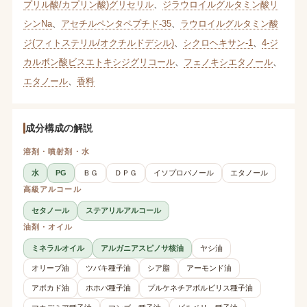
プリル酸/カプリン酸)グリセリル
、
ジラウロイルグルタミン酸リ
シンNa
、
アセチルペンタペプチド-35
、
ラウロイルグルタミン酸
ジ(フィトステリル/オクチルドデシル)
、
シクロヘキサン-1
、
4-ジ
カルボン酸ビスエトキシジグリコール
、
フェノキシエタノール
、
エタノール
、
香料
成分構成の解説
溶剤・噴射剤・水
水
PG
ＢＧ
ＤＰＧ
イソプロパノール
エタノール
高級アルコール
セタノール
ステアリルアルコール
油剤・オイル
ミネラルオイル
アルガニアスピノサ核油
ヤシ油
オリーブ油
ツバキ種子油
シア脂
アーモンド油
アボカド油
ホホバ種子油
プルケネチアボルビリス種子油