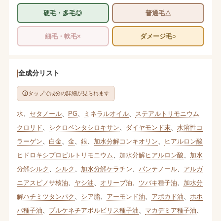
硬毛・多毛◎
普通毛△
細毛・軟毛×
ダメージ毛○
全成分リスト
タップで成分の詳細が見られます
水
、
セタノール
、
PG
、
ミネラルオイル
、
ステアルトリモニウム
クロリド
、
シクロペンタシロキサン
、
ダイヤモンド末
、
水溶性コ
ラーゲン
、
白金
、
金
、
銀
、
加水分解コンキオリン
、
ヒアルロン酸
ヒドロキシプロピルトリモニウム
、
加水分解ヒアルロン酸
、
加水
分解シルク
、
シルク
、
加水分解ケラチン
、
パンテノール
、
アルガ
ニアスピノサ核油
、
ヤシ油
、
オリーブ油
、
ツバキ種子油
、
加水分
解ハチミツタンパク
、
シア脂
、
アーモンド油
、
アボカド油
、
ホホ
バ種子油
、
プルケネチアボルビリス種子油
、
マカデミア種子油
、