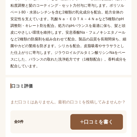
粘度調整と髪のコーティング・セット力付与に寄与します。ポリソル
ベート80・水添レシチンを含む2種類の乳化成分を配合。処方全体の
安定性を支えています。乳酸Ｎａ・ＥＤＴＡ－４Ｎａなど5種類のpH
調整剤・キレート剤を配合。処方のpHバランスを最適に保ち、髪と頭
皮にやさしい環境を維持します。安息香酸Na・フェノキシエタノール
など2種類の防腐剤を組み合わせて配合。製品の品質を長期間保ち、細
菌やカビの繁殖を防ぎます。シリカを配合。皮脂吸着やサラサラとし
た仕上がりに寄与します。ジラウロイルグルタミン酸リシンNaをベー
スにした、バランスの取れた洗浄処方です（1種類配合）。香料成分を
配合しています。
口コミ評価
まだ口コミはありません。最初の口コミを投稿してみませんか？
口コミを書く
全0件